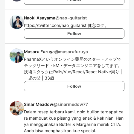
Naoki Asayama
@
nao-guitarist
https://twitter.com/nao_guitarist 健忘ログ。
Follow
Masaru Furuya
@
masarufuruya
PharmaXというオンライン薬局のスタートアップで
テックリード・EM・データエンジニアをしてます。
技術スタックはRails/Vue/React/React Native周り |
一児の父 | 33歳
Follow
Sinar Meadow
@
sinarmedow77
Dalam resep terbaru kami, gold bullion terdapat ca
ra membuat kue pisang yang enak & kekinian. Han
ya menggunakan Butter & Margarine merek CITA.
Anda bisa menghasilkan kue special.