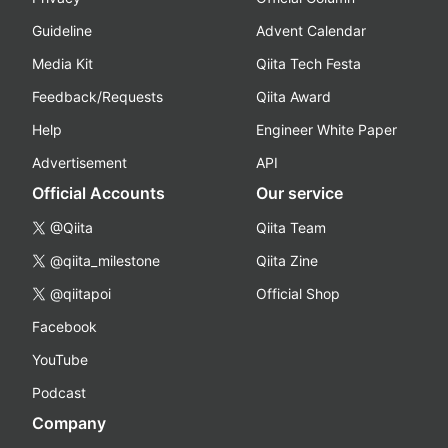
Guideline
Advent Calendar
Media Kit
Qiita Tech Festa
Feedback/Requests
Qiita Award
Help
Engineer White Paper
Advertisement
API
Official Accounts
Our service
@Qiita
Qiita Team
@qiita_milestone
Qiita Zine
@qiitapoi
Official Shop
Facebook
YouTube
Podcast
Company