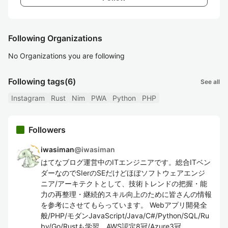
Following Organizations
No Organizations you are following
Following tags
(6)
See all
Instagram
Rust
Nim
PWA
Python
PHP
Followers
iwasiman
@
iwasiman
はてなブログ運営中のITエンジニアです。総合ITベン
ダーなのでSIerのSEだけどほぼソフトウェアエンジ
ニア/アーキテクトとして、技術トレンドの把握・能
力の再整理・継続的スキル向上のために皆さんの情報
を参考にさせてもらっています。 Webアプリ開発全
般/PHP/モダンJavaScript/Java/C#/Python/SQL/Ru
by/Go/Rustも学習。AWS認定8冠/Azure3冠。