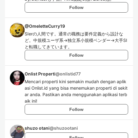
Follow
@
OmeletteCurry19
SIerの人間です。通常の職務は要件定義から設計な
ど。中規模ユーザ系→独立系小規模ベンダー→大手SI
と転職してきています。
Follow
Onlist Properti
@
onlistid77
Mencari properti kini semakin mudah dengan aplik
asi Onlist.id yang bisa menemukan properti di sekit
ar anda. Pastikan anda menggunakan aplikasi terb
aik ini!
Follow
shuzo otani
@
shuzootani
Follow