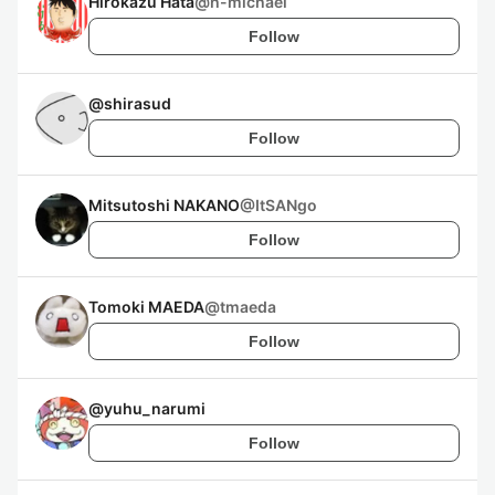
Hirokazu Hata
@
h-michael
Follow
@
shirasud
Follow
Mitsutoshi NAKANO
@
ItSANgo
Follow
Tomoki MAEDA
@
tmaeda
Follow
@
yuhu_narumi
Follow