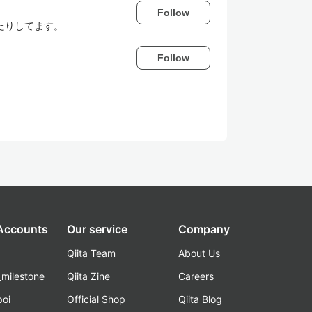
Follow
ったりしてます。
Follow
 Accounts
Our service
Company
Qiita Team
About Us
_milestone
Qiita Zine
Careers
poi
Official Shop
Qiita Blog