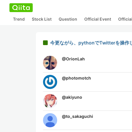
Trend
Stock List
Question
Official Event
Offici
今更ながら、pythonでTwitterを操
@
OrionLah
@
photomotch
@
akiyuno
@
to_sakaguchi