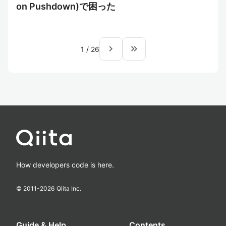
on Pushdown)で困った
navigate_next
keyboard_double_arrow_right
1
/
26
How developers code is here.
© 2011-
2026
Qiita Inc.
Guide & Help
Contents