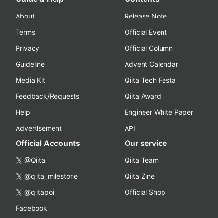
About
Release Note
Terms
Official Event
Privacy
Official Column
Guideline
Advent Calendar
Media Kit
Qiita Tech Festa
Feedback/Requests
Qiita Award
Help
Engineer White Paper
Advertisement
API
Official Accounts
Our service
@Qiita
Qiita Team
@qiita_milestone
Qiita Zine
@qiitapoi
Official Shop
Facebook