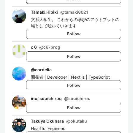
Tamaki Hibiki
@
tamaki8021
文系大学生。 これからの学びのアウトプットの
場として呟いていきます
Follow
c 6
@
c6-prog
Follow
@
cordelia
開発者 | Developer | Next.js | TypeScript
Follow
inui souichirou
@
souichirou
Follow
Takuya Okuhara
@
okutaku
Heartful Engineer.