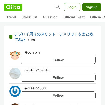
search
Login
Signup
Trend
Stock List
Question
Official Event
Official
デプロイ周りのメリット・デメリットをまとめ
てみた
likers
@
ochipin
Follow
peishi
@
peishi
Follow
@
masinc000
Follow