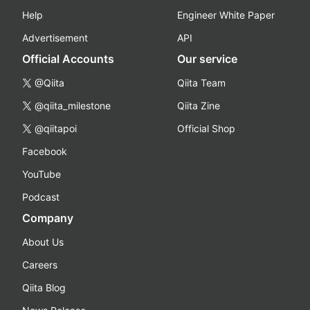
Help
Engineer White Paper
Advertisement
API
Official Accounts
Our service
@Qiita
Qiita Team
@qiita_milestone
Qiita Zine
@qiitapoi
Official Shop
Facebook
YouTube
Podcast
Company
About Us
Careers
Qiita Blog