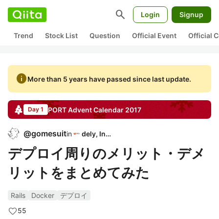
search
Login
Signup
Trend
Stock List
Question
Official Event
Official
info
More than 5 years have passed since last update.
PORT
Advent Calendar
2017
Day 1
@
gomesuit
in
dely, Inc.
デプロイ周りのメリット・デメ
リットをまとめてみた
Rails
Docker
デプロイ
55