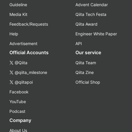
Guideline
Advent Calendar
Media Kit
Qiita Tech Festa
Feedback/Requests
Qiita Award
Help
Engineer White Paper
Advertisement
API
Official Accounts
Our service
@Qiita
Qiita Team
@qiita_milestone
Qiita Zine
@qiitapoi
Official Shop
Facebook
YouTube
Podcast
Company
About Us