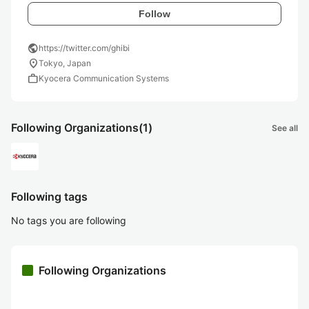
Follow
public
https://twitter.com/ghibi
location_on
Tokyo, Japan
work
Kyocera Communication Systems
Following Organizations
(1)
See all
Following tags
No tags you are following
Following Organizations