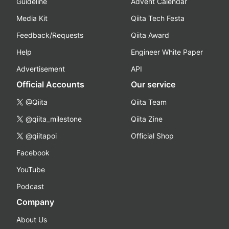
Guideline
Advent Calendar
Media Kit
Qiita Tech Festa
Feedback/Requests
Qiita Award
Help
Engineer White Paper
Advertisement
API
Official Accounts
Our service
@Qiita
Qiita Team
@qiita_milestone
Qiita Zine
@qiitapoi
Official Shop
Facebook
YouTube
Podcast
Company
About Us