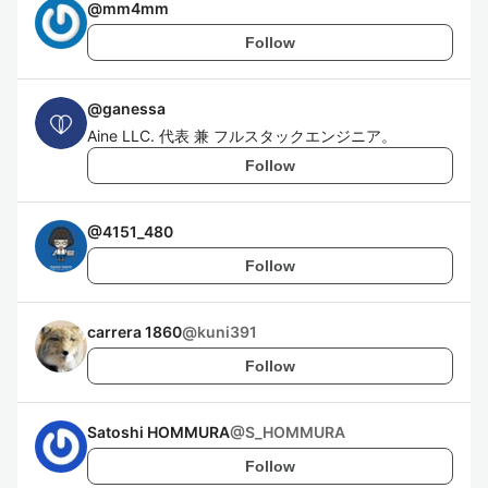
@
mm4mm
Follow
@
ganessa
Aine LLC. 代表 兼 フルスタックエンジニア。
Follow
@
4151_480
Follow
carrera 1860
@
kuni391
Follow
Satoshi HOMMURA
@
S_HOMMURA
Follow