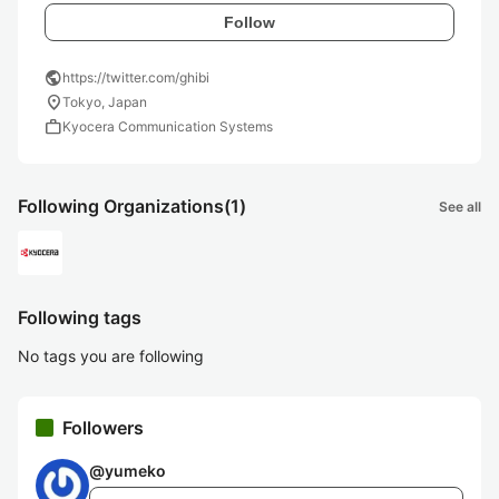
Follow
public
https://twitter.com/ghibi
location_on
Tokyo, Japan
work
Kyocera Communication Systems
Following Organizations
(1)
See all
Following tags
No tags you are following
Followers
@
yumeko