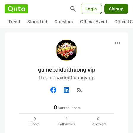
search
Login
Signup
Trend
Stock List
Question
Official Event
Official
more_horiz
gamebaidoithuong vip
@gamebaidoithuongvipp
rss_feed
0
Contributions
0
1
0
Posts
Followees
Followers