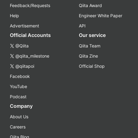
Feedback/Requests
Qiita Award
Help
Engineer White Paper
Advertisement
API
Official Accounts
Our service
@Qiita
Qiita Team
@qiita_milestone
Qiita Zine
@qiitapoi
Official Shop
Facebook
YouTube
Podcast
Company
About Us
Careers
Qiita Blog