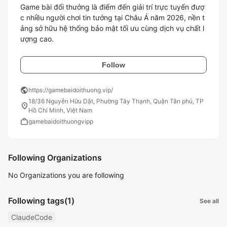
Game bài đổi thưởng là điểm đến giải trí trực tuyến đượ
c nhiều người chơi tin tưởng tại Châu Á năm 2026, nền t
ảng sở hữu hệ thống bảo mật tối ưu cùng dịch vụ chất l
ượng cao. 
Follow
public
https://gamebaidoithuong.vip/
18/36 Nguyễn Hữu Dật, Phường Tây Thạnh, Quận Tân phú, TP
location_on
Hồ Chí Minh, Việt Nam
work
gamebaidoithuongvipp
Following Organizations
No Organizations you are following
Following tags
(1)
See all
ClaudeCode