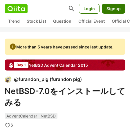
search
Login
Signup
Trend
Stock List
Question
Official Event
Official
info
More than 5 years have passed since last update.
NetBSD
Advent Calendar
2015
Day 1
@
furandon_pig
(
furandon pig
)
NetBSD-7.0をインストールして
みる
AdventCalendar
NetBSD
6