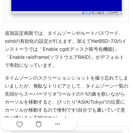
追加設定画面では、タイムゾーンやルートパスワード、
sshdの有効化の設定が行えます。加えてNetBSD-7.0のイ
ンストーラでは「Enable cgd(ディスク暗号化機能)」
「Enable raidframe(ソフトウエアRAID)」がデフォルト
で有効になっています。
タイムゾーンのスクリーションショットを撮り忘れてしま
いましたが、無駄なトリビアとして、タイムゾーン一覧の
先頭からスーパーマリオワールドの1-1の曲を歌いながら
カーソルを移動すると、ぴったり"ASIA/Tokyo"の位置に
カーソルが移動するので便利です(自分でも書いていて意
味が通じるか不明ですが……)。
more_horiz