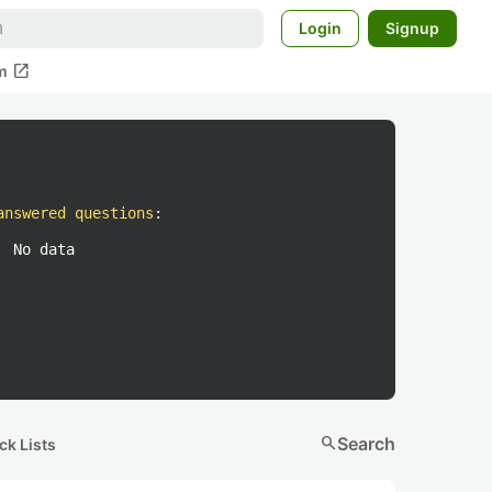
Login
Signup
open_in_new
m
answered questions
:
No data
search
Search
ck Lists