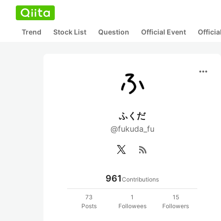
Trend
Stock List
Question
Official Event
Offici
more_horiz
ふくだ
@fukuda_fu
rss_feed
961
Contributions
73
1
15
Posts
Followees
Followers