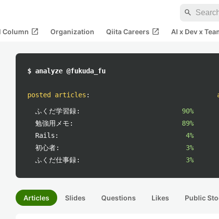
search
open_in_new
open_in_new
al Column
Organization
Qiita Careers
AI x Dev x Tea
$ analyze @fukuda_fu
posted articles
:
ふくだ学習録:
90%
勉強用メモ:
89%
Rails:
4%
初心者:
3%
ふくだ仕事録:
3%
Articles
Slides
Questions
Likes
Public Sto