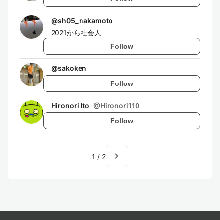
@
sh05_nakamoto
2021から社会人
Follow
@
sakoken
Follow
Hironori Ito
@
Hironori110
Follow
navigate_next
1
/
2