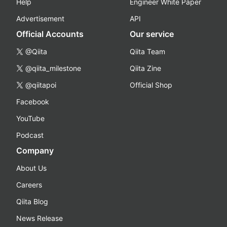
Help
Engineer White Paper
Advertisement
API
Official Accounts
Our service
@Qiita
Qiita Team
@qiita_milestone
Qiita Zine
@qiitapoi
Official Shop
Facebook
YouTube
Podcast
Company
About Us
Careers
Qiita Blog
News Release