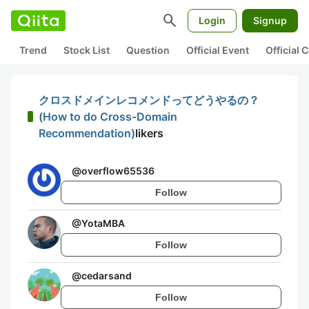
search
Login
Signup
Trend
Stock List
Question
Official Event
Official
クロスドメインレコメンドってどうやるの？
(How to do Cross-Domain
Recommendation)
likers
@
overflow65536
Follow
@
YotaMBA
Follow
@
cedarsand
Follow