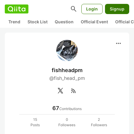
search
Login
Signup
Trend
Stock List
Question
Official Event
Official
more_horiz
fishheadpm
@fish_head_pm
rss_feed
67
Contributions
15
0
2
Posts
Followees
Followers