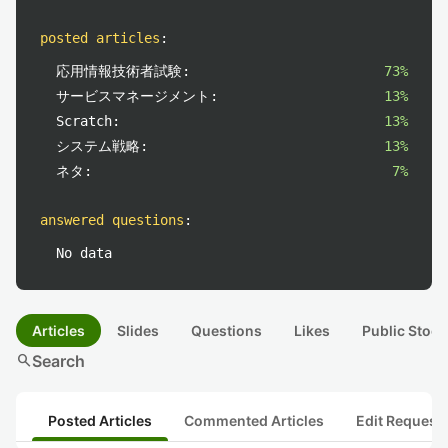
posted articles
:
応用情報技術者試験:
73%
サービスマネージメント:
13%
Scratch:
13%
システム戦略:
13%
ネタ:
7%
answered questions
:
No data
Articles
Slides
Questions
Likes
Public Stock
search
Search
Posted Articles
Commented Articles
Edit Request