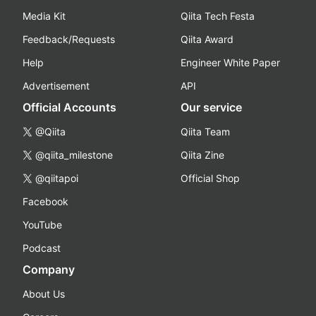
Media Kit
Qiita Tech Festa
Feedback/Requests
Qiita Award
Help
Engineer White Paper
Advertisement
API
Official Accounts
Our service
@Qiita
Qiita Team
@qiita_milestone
Qiita Zine
@qiitapoi
Official Shop
Facebook
YouTube
Podcast
Company
About Us