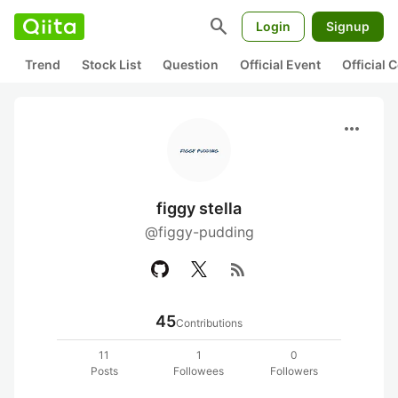
search
Login
Signup
Trend
Stock List
Question
Official Event
Official
more_horiz
figgy stella
@figgy-pudding
rss_feed
45
Contributions
11
1
0
Posts
Followees
Followers