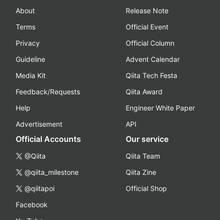
About
Release Note
Terms
Official Event
Privacy
Official Column
Guideline
Advent Calendar
Media Kit
Qiita Tech Festa
Feedback/Requests
Qiita Award
Help
Engineer White Paper
Advertisement
API
Official Accounts
Our service
@Qiita
Qiita Team
@qiita_milestone
Qiita Zine
@qiitapoi
Official Shop
Facebook