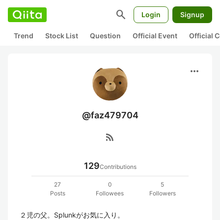
search
Login
Signup
Trend
Stock List
Question
Official Event
Official
more_horiz
@faz479704
rss_feed
129
Contributions
27
0
5
Posts
Followees
Followers
２児の父。Splunkがお気に入り。