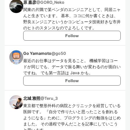
原 嘉彦
@
GORO_Neko
関東の片隅で某ベンダのエンジニアとして、同居ニャ
んと生きています。 基本、ココに何か書くときは、
野良エンジニアというかコンピュータ技術好きな市井
のヒトのスタンスなのでよろしくです。
Follow
Go Yamamoto
@
go50
最近のお仕事はデータを見ること。 機械学習はコー
ドが同じでも、データで振る舞いが変わるのが面白い
ですね。 でも第一言語は Java かも。
Follow
北城 雅照
@
Teru_3
東京都で整形外科の病院とクリニックを経営している
医師です。 『自分で作りたいと思ったことを創れる
ようになる』ために、プログラミングの勉強をはじめ
ました。 その過程で学んだことを記事にしていこう
と思います。