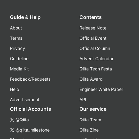
Guide & Help
Contents
About
Release Note
Terms
Official Event
Privacy
Official Column
Guideline
Advent Calendar
Media Kit
Qiita Tech Festa
Feedback/Requests
Qiita Award
Help
Engineer White Paper
Advertisement
API
Official Accounts
Our service
@Qiita
Qiita Team
@qiita_milestone
Qiita Zine