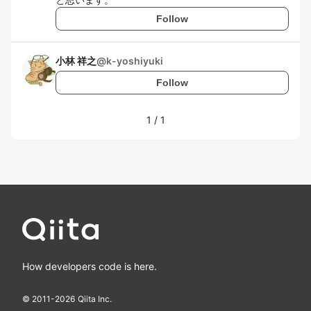
Follow
小林 祥之
@
k-yoshiyuki
Follow
1
/
1
How developers code is here.
© 2011-
2026
Qiita Inc.