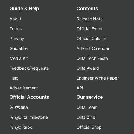
Guide & Help
Contents
About
Release Note
Terms
Official Event
Privacy
Official Column
Guideline
Advent Calendar
Media Kit
Qiita Tech Festa
Feedback/Requests
Qiita Award
Help
Engineer White Paper
Advertisement
API
Official Accounts
Our service
@Qiita
Qiita Team
@qiita_milestone
Qiita Zine
@qiitapoi
Official Shop