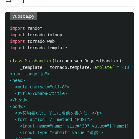
yubaba.py
import
random
import
tornado.ioloop
import
tornado.web
import
tornado.template
class
MainHandler
(
tornado
.
web
.
RequestHandler
):
_template
=
tornado
.
template
.
Template
(
"""
<!DOCTY
<html lang=
"
ja
"
>

<head>

  <meta charset=
"
utf-8
"
>

  <title>Yubaba</title>

</head>

<body>

  <p>契約書だよ。そこに名前を書きな。</p>

  <form action=
"
/
"
 method=
"
POST
"
>

    <input name=
"
name
"
 size=
"
30
"
 value=
"
{{name}}
"
>

    <input type=
"
submit
"
 value=
"
送信
"
>
