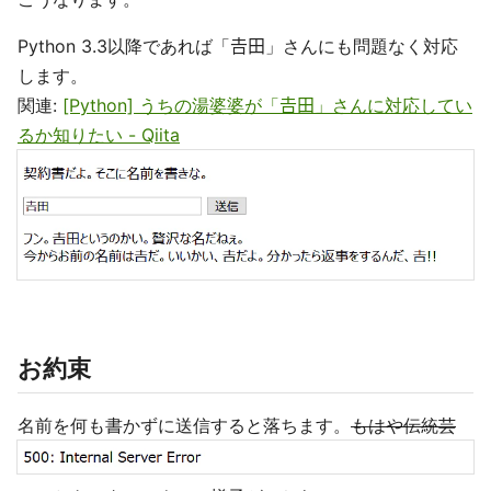
Python 3.3以降であれば「𠮷田」さんにも問題なく対応
します。
関連:
[Python] うちの湯婆婆が「𠮷田」さんに対応してい
るか知りたい - Qiita
お約束
名前を何も書かずに送信すると落ちます。
もはや伝統芸