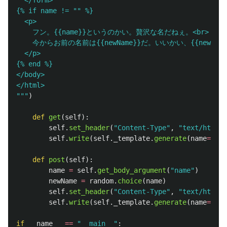
  </form>

{% if name != 
""
 %}

  <p>

    フン。{{name}}というのかい。贅沢な名だねぇ。<br>

    今からお前の名前は{{newName}}だ。いいかい、{{newNam
  </p>

{% end %}

</body>

"""
)
def
get
(
self
):
self
.
set_header
(
"
Content-Type
"
,
"
text/html
"
)
self
.
write
(
self
.
_template
.
generate
(
name
=
""
))
def
post
(
self
):
name
=
self
.
get_body_argument
(
"
name
"
)
newName
=
random
.
choice
(
name
)
self
.
set_header
(
"
Content-Type
"
,
"
text/html
"
)
self
.
write
(
self
.
_template
.
generate
(
name
=
name
if
__name__
==
"
__main__
"
: