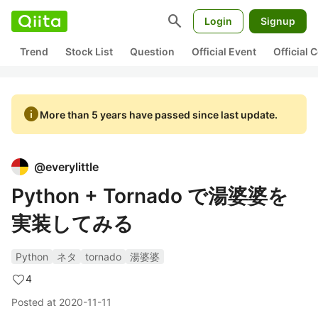
search
Login
Signup
Trend
Stock List
Question
Official Event
Official
info
More than 5 years have passed since last update.
@
everylittle
Python + Tornado で湯婆婆を
実装してみる
Python
ネタ
tornado
湯婆婆
4
Posted at
2020-11-11