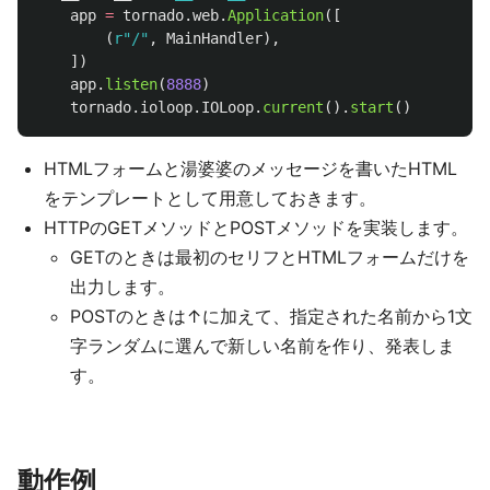
app
=
tornado
.
web
.
Application
([
(
r
"
/
"
,
MainHandler
),
])
app
.
listen
(
8888
)
tornado
.
ioloop
.
IOLoop
.
current
().
start
()
HTMLフォームと湯婆婆のメッセージを書いたHTML
をテンプレートとして用意しておきます。
HTTPのGETメソッドとPOSTメソッドを実装します。
GETのときは最初のセリフとHTMLフォームだけを
出力します。
POSTのときは↑に加えて、指定された名前から1文
字ランダムに選んで新しい名前を作り、発表しま
す。
動作例