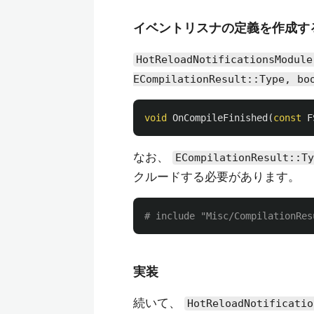
イベントリスナの定義を作成す
HotReloadNotificationsModule
ECompilationResult::Type, bo
void
OnCompileFinished
(
const
F
なお、
ECompilationResult::Ty
クルードする必要があります。
実装
続いて、
HotReloadNotificatio