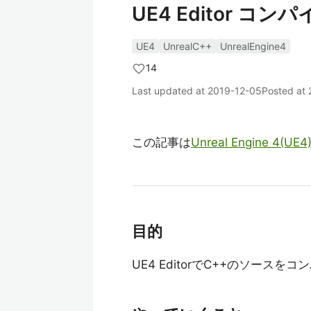
UE4 Editor コ
UE4
UnrealC++
UnrealEngine4
14
Last updated at
2019-12-05
Posted at
この記事は
Unreal Engine 4(UE4
目的
UE4 EditorでC++のソースを