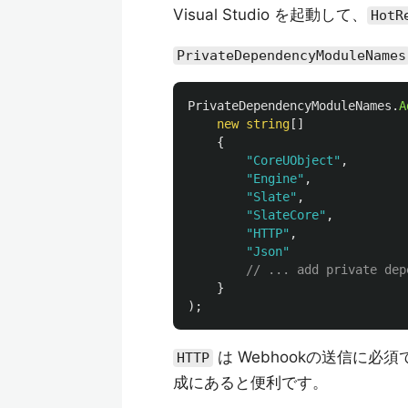
Visual Studio を起動して、
HotR
PrivateDependencyModuleNames
PrivateDependencyModuleNames
.
A
new
string
[]
{
"CoreUObject"
,
"Engine"
,
"Slate"
,
"SlateCore"
,
"HTTP"
,
"Json"
}
);
は Webhookの送信に必
HTTP
成にあると便利です。