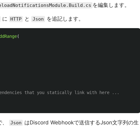
を編集します。
eloadNotificationsModule.Build.cs
に
と
を追記します。
HTTP
Json
ddRange
(
// ... add private dependencies that you statically link with here ...	
須で、
はDiscord Webhookで送信するJson文字列の生
Json