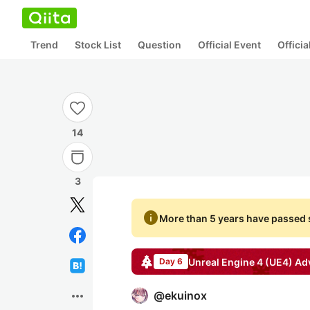
Trend
Stock List
Question
Official Event
Offici
14
3
info
More than 5 years have passed s
Unreal Engine 4 (UE4)
Adv
Day 6
more_horiz
@
ekuinox