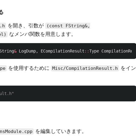
る
を開き、引数が
.h
(const FString&,
なメンバ関数を用意します。
ol)
String
&
LogDump
,
ECompilationResult
::
Type
CompilationRes
を使用するために
をイン
pe
Misc/CompilationResult.h
を編集していきます。
nsModule.cpp