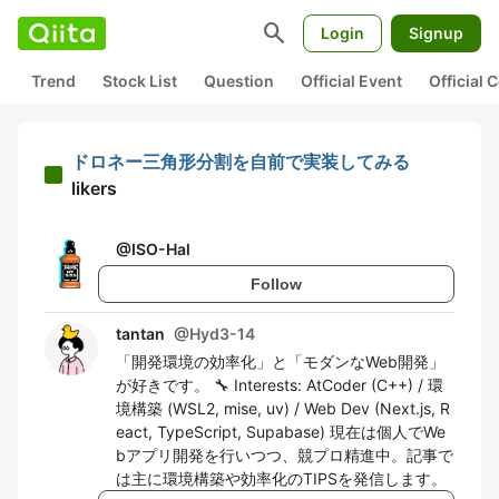
search
Login
Signup
Trend
Stock List
Question
Official Event
Official
ドロネー三角形分割を自前で実装してみる
likers
@
ISO-Hal
Follow
tantan
@
Hyd3-14
「開発環境の効率化」と「モダンなWeb開発」
が好きです。 🔧 Interests: AtCoder (C++) / 環
境構築 (WSL2, mise, uv) / Web Dev (Next.js, R
eact, TypeScript, Supabase) 現在は個人でWe
bアプリ開発を行いつつ、競プロ精進中。記事で
は主に環境構築や効率化のTIPSを発信します。