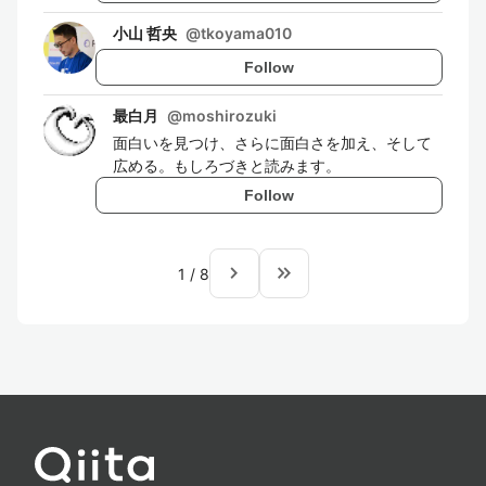
小山 哲央
@
tkoyama010
Follow
最白月
@
moshirozuki
面白いを見つけ、さらに面白さを加え、そして
広める。もしろづきと読みます。
Follow
navigate_next
keyboard_double_arrow_right
1
/
8