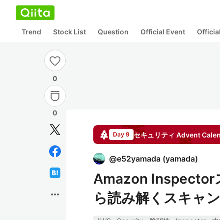
Trend
Stock List
Question
Official Event
Offici
0
0
セキュリティ
Advent Cale
Day 9
@
e52yamada
(
yamada
)
Amazon Insp
more_horiz
ら読み解くスキャ