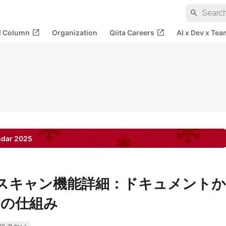
search
open_in_new
open_in_new
al Column
Organization
Qiita Careers
AI x Dev x Tea
ndar
2025
ectorスキャン機能詳細：ドキュメントか
ンの仕組み