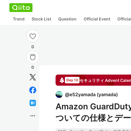
Trend
Stock List
Question
Official Event
Offici
0
0
セキュリティ
Advent Cale
Day 13
@
e52yamada
(
yamada
)
Amazon Guar
more_horiz
ついての仕様とデー