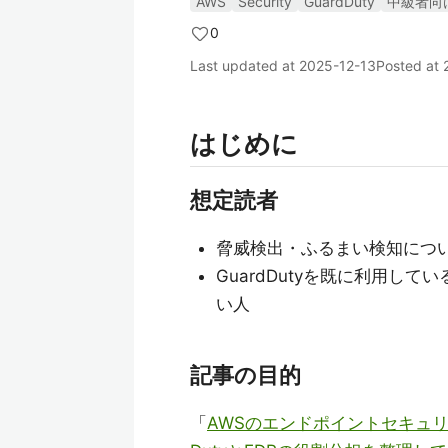
AWS
Security
GuardDuty
中級者向
0
Last updated at
2025-12-13
Posted at
はじめに
想定読者
脅威検出・ふるまい検知について
GuardDutyを既に利用し
い人
記事の目的
「
AWSのエンドポイントセキュリティ