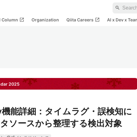
search
open_in_new
open_in_new
al Column
Organization
Qiita Careers
AI x Dev x Tea
ndar
2025
dDuty機能詳細：タイムラグ・誤検知に
タソースから整理する検出対象