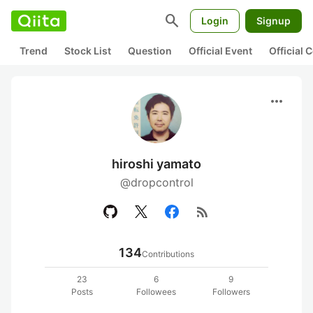
search
Login
Signup
Trend
Stock List
Question
Official Event
Official
more_horiz
hiroshi yamato
@dropcontrol
rss_feed
134
Contributions
23
6
9
Posts
Followees
Followers