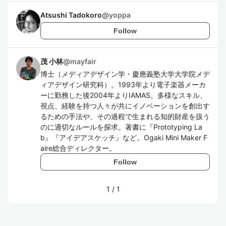
Atsushi Tadokoro
@
yoppa
Follow
茂 小林
@
mayfair
博士（メディアデザイン学・慶應義塾大学大学院メデ
ィアデザイン研究科）。1993年より電子楽器メーカ
ーに勤務した後2004年よりIAMAS。多様なスキル、
視点、経験を持つ人々が共にイノベーションを創出す
るための手法や、その過程で生まれる知的財産を扱う
のに適切なルールを探求。著書に『Prototyping La
b』『アイデアスケッチ』など。Ogaki Mini Maker F
aire総合ディレクター。
Follow
1
/
1