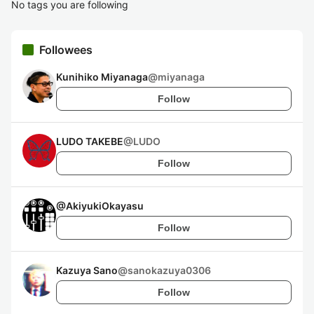
No tags you are following
Followees
Kunihiko Miyanaga
@
miyanaga
Follow
LUDO TAKEBE
@
LUDO
Follow
@
AkiyukiOkayasu
Follow
Kazuya Sano
@
sanokazuya0306
Follow