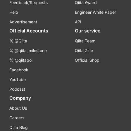
Feedback/Requests
Qiita Award
Help
Engineer White Paper
Advertisement
API
Official Accounts
Our service
@Qiita
Qiita Team
@qiita_milestone
Qiita Zine
@qiitapoi
Official Shop
Facebook
YouTube
Podcast
Company
About Us
Careers
Qiita Blog