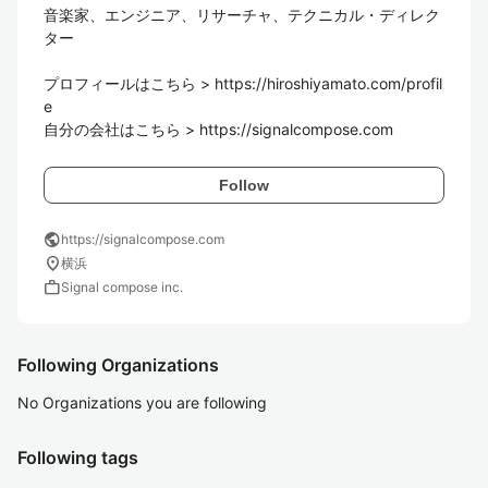
音楽家、エンジニア、リサーチャ、テクニカル・ディレク
ター

プロフィールはこちら > https://hiroshiyamato.com/profil
e

Follow
public
https://signalcompose.com
location_on
横浜
work
Signal compose inc.
Following Organizations
No Organizations you are following
Following tags