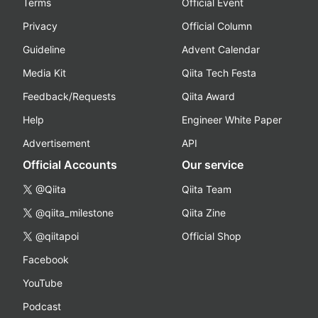
Terms
Official Event
Privacy
Official Column
Guideline
Advent Calendar
Media Kit
Qiita Tech Festa
Feedback/Requests
Qiita Award
Help
Engineer White Paper
Advertisement
API
Official Accounts
Our service
@Qiita
Qiita Team
@qiita_milestone
Qiita Zine
@qiitapoi
Official Shop
Facebook
YouTube
Podcast