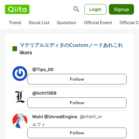
search
Login
Signup
Trend
Stock List
Question
Official Event
Official
マテリアルエディタのCustomノードあれこれ
likers
@
Tips_00
Follow
@
licht1068
Follow
Nishi @UnrealEngine
@
n1sh1_vr
ルフィ
Follow