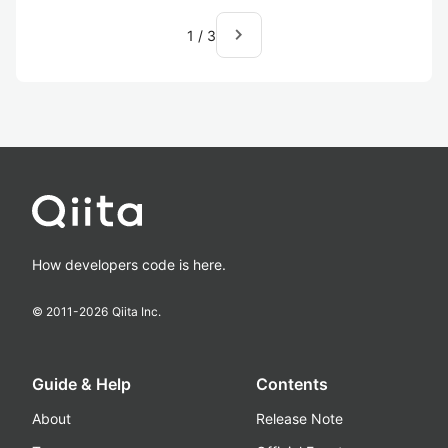
navigate_next
1
/
3
How developers code is here.
© 2011-
2026
Qiita Inc.
Guide & Help
Contents
About
Release Note