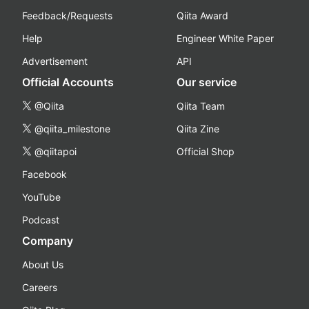
Feedback/Requests
Qiita Award
Help
Engineer White Paper
Advertisement
API
Official Accounts
Our service
@Qiita
Qiita Team
@qiita_milestone
Qiita Zine
@qiitapoi
Official Shop
Facebook
YouTube
Podcast
Company
About Us
Careers