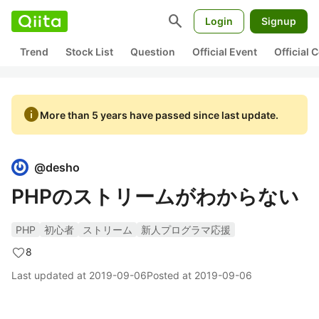
search
Login
Signup
Trend
Stock List
Question
Official Event
Official
info
More than 5 years have passed since last update.
@
desho
PHPのストリームがわからない
PHP
初心者
ストリーム
新人プログラマ応援
8
Last updated at
2019-09-06
Posted at
2019-09-06