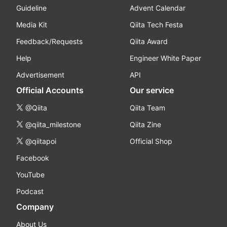
Guideline
Advent Calendar
Media Kit
Qiita Tech Festa
Feedback/Requests
Qiita Award
Help
Engineer White Paper
Advertisement
API
Official Accounts
Our service
@Qiita
Qiita Team
@qiita_milestone
Qiita Zine
@qiitapoi
Official Shop
Facebook
YouTube
Podcast
Company
About Us