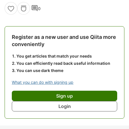
comment
0
Register as a new user and use Qiita more
conveniently
You get articles that match your needs
You can efficiently read back useful information
You can use dark theme
What you can do with signing up
Sign up
Login