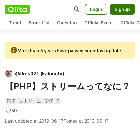
search
Login
Signup
Trend
Stock List
Question
Official Event
Official
info
More than 5 years have passed since last update.
@
tkek321
(
kakiuchi
)
【PHP】ストリームってなに？
PHP
ストリーム
YYPHP
39
Last updated at
2019-06-17
Posted at
2019-06-17