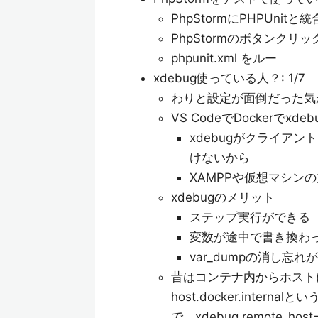
PhpStormにPHPUni
PhpStormのボタンクリ
phpunit.xml をルー
xdebug使っている人？: 1/7
わりと設定が面倒だった気
VS CodeでDockerでxdeb
xdebugがクライア
けないから
XAMPPや仮想マシン
xdebugのメリット
ステップ実行ができる
変数が途中で書き換わ
var_dumpの消し忘れ
昔はコンテナ内からホスト
host.docker.int
で、xdebug.remote_hos