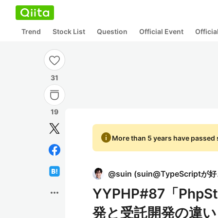
Trend
Stock List
Question
Official Event
Offici
31
19
info
More than 5 years have passed s
@
suin
(
suin@TypeScriptが
YYPHP#87「Ph
more_horiz
発と受託開発の違い