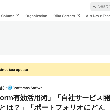
search
open_in_new
open_in_new
al Column
Organization
Qiita Careers
AI x Dev x Tea
ince last update.
好き
)
in
Craftsman Software
pStorm有効活用術」「自社サービス開
とは？」「ポートフォリオにどん