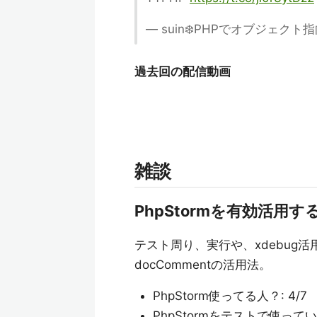
— suin❄️PHPでオブジェクト指向
過去回の配信動画
雑談
PhpStormを有効活用す
テスト周り、実行や、xdebug
docCommentの活用法。
PhpStorm使ってる人？: 4/7
PhpStormをテストで使っている