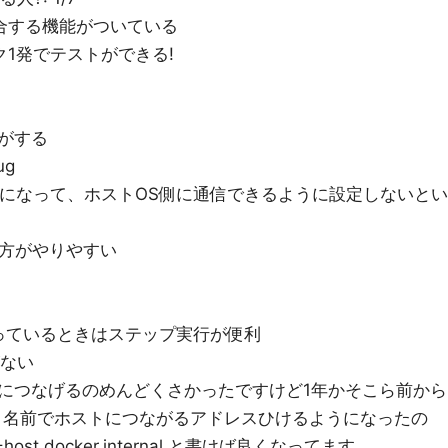
tと統合する機能がついている
ック1発でテストができる!
がする
ug
ントになって、ホストOS側に通信できるように設定しないとい
の方がやりやすい
っているときはステップ実行が便利
がない
につなげるのめんどくさかったですけど1年かそこら前から
ernalという名前でホストにつながるアドレスひけるようになったの
t=host.docker.internal と書けば良くなってます