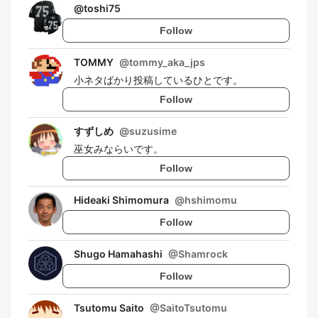
@
toshi75
Follow
TOMMY
@
tommy_aka_jps
小ネタばかり投稿しているひとです。
Follow
すずしめ
@
suzusime
巫女みならいです。
Follow
Hideaki Shimomura
@
hshimomu
Follow
Shugo Hamahashi
@
Shamrock
Follow
Tsutomu Saito
@
SaitoTsutomu