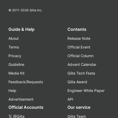
© 2011-
2026
Qiita Inc.
Guide & Help
Contents
About
Release Note
Terms
Official Event
Privacy
Official Column
Guideline
Advent Calendar
Media Kit
Qiita Tech Festa
Feedback/Requests
Qiita Award
Help
Engineer White Paper
Advertisement
API
Official Accounts
Our service
@Qiita
Qiita Team