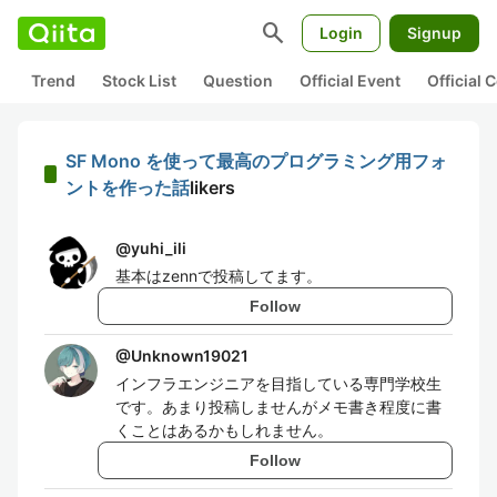
search
Login
Signup
Trend
Stock List
Question
Official Event
Official
SF Mono を使って最高のプログラミング用フォ
ントを作った話
likers
@
yuhi_ili
基本はzennで投稿してます。
Follow
@
Unknown19021
インフラエンジニアを目指している専門学校生
です。あまり投稿しませんがメモ書き程度に書
くことはあるかもしれません。
Follow