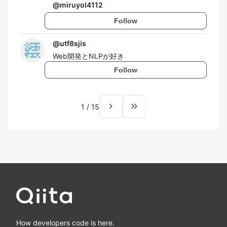
@
miruyol4112
Follow
@
utf8sjis
Web開発とNLPが好き
Follow
navigate_next
keyboard_double_arrow_right
1
/
15
How developers code is here.