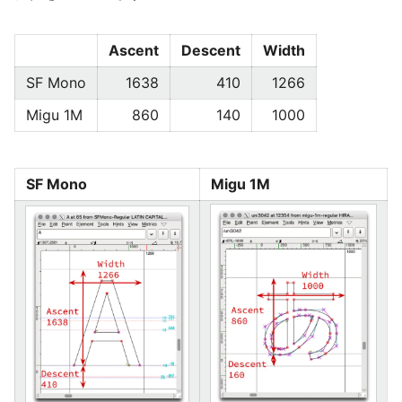
Ascent
Descent
Width
SF Mono
1638
410
1266
Migu 1M
860
140
1000
SF Mono
Migu 1M