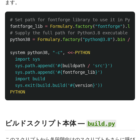
ます。
# Set path for fontforge library to use it in Python
fontforge_lib
=
Formulary
.
factory
(
"fontforge"
).
lib
/
# Supply the full path for Python3.8 executable to u
python38
=
Formulary
.
factory
(
"python@3.8"
).
bin
/
"py
system
python38
,
"-c"
,
<<~
PYTHON
  import sys

  sys.path.append('
#{
buildpath
/
'src'
}
')

  sys.path.append('
#{
fontforge_lib
}
')

  import build

  sys.exit(build.build('
#{
version
}
PYTHON
ビルドスクリプト本体 ––
build.py
このスクリプトから各段階向けのスクリプトをさらに呼び