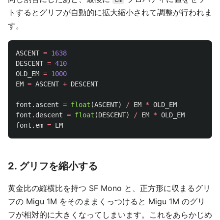
トするとグリフが自動的に拡大縮小されて調整が行われま
す。
ASCENT
=
1638
DESCENT
=
410
OLD_EM
=
1000
EM
=
ASCENT
+
DESCENT
font
.
ascent
=
float
(
ASCENT
)
/
EM
*
OLD_EM
font
.
descent
=
float
(
DESCENT
)
/
EM
*
OLD_EM
font
.
em
=
EM
2. グリフを縮小する
黄金比の縦横比を持つ SF Mono と、正方形に収まるグリ
フの Migu 1M をそのままくっつけると Migu 1M のグリ
フが相対的に大きくなってしまいます。これをあらかじめ