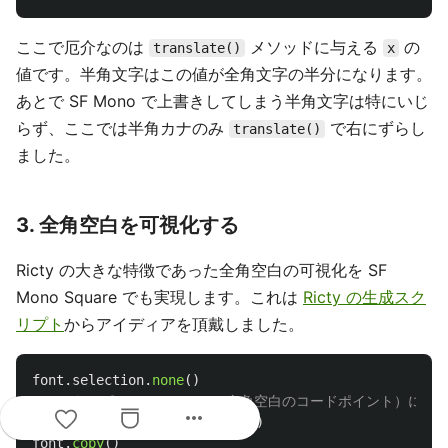
ここで厄介なのは
メソッドに与える
の
translate()
x
値です。半角文字はこの値が全角文字の半分になります。
あとで SF Mono で上書きしてしまう半角文字は特にいじ
らず、ここでは半角カナのみ
で右にずらし
translate()
ました。
3. 全角空白を可視化する
Ricty の大きな特徴であった全角空白の可視化を SF
Mono Square でも実現します。これは
Ricty の生成スク
リプト
からアイディアを頂戴しました。
font
.
selection
.
none
()
more_horiz
font
.
selection
.
select
(
0x2610
)
font
.
copy
()