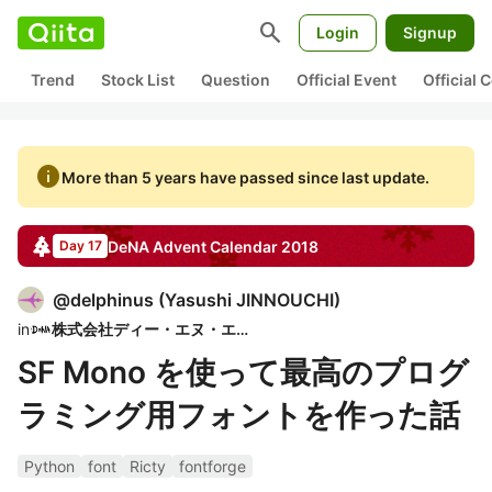
search
Login
Signup
Trend
Stock List
Question
Official Event
Official
info
More than 5 years have passed since last update.
DeNA
Advent Calendar
2018
Day 17
@
delphinus
(
Yasushi JINNOUCHI
)
in
株式会社ディー・エヌ・エー
SF Mono を使って最高のプログ
ラミング用フォントを作った話
Python
font
Ricty
fontforge