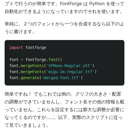
プトで行うのが簡単です。FontForge は Python を使って
自動化ができるようになっていますのでそれを使います。
単純に、２つのフォントから一つを合成するなら以下のよ
うに書けます。
import
fontforge
font
=
fontforge
.
font
()
font
.
mergeFonts
(
'
SFMono-Regular.otf
'
)
font
.
mergeFonts
(
'
migu-1m-regular.ttf
'
)
font
.
generate
(
'
merged-font.ttf
'
)
簡単ですね！ でもこれでは例の、グリフの大きさ・配置
の調整ができていませんし、フォント名その他の情報も載
っていません。これらを設定するには膨大な調整が必要に
なってくるのですが……。以下、実際のスクリプトに従っ
て見ていきましょう。