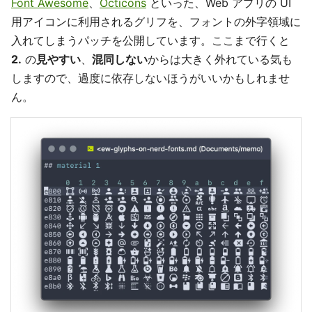
Font Awesome
、
Octicons
といった、Web アプリの UI
用アイコンに利用されるグリフを、フォントの外字領域に
入れてしまうパッチを公開しています。ここまで行くと
2.
の
見やすい
、
混同しない
からは大きく外れている気も
しますので、過度に依存しないほうがいいかもしれませ
ん。