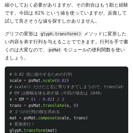
縮小しておく必要がありますが、その割合はもう勘と経験
です。今回は 82% という値を使っていますが、反復して
試して良さそうな値を探すしかありません。
グリフの変形は
メソッドに変形した
glyph.transform()
い内容を表す行列を与えることでできます。行列を手で書
くのは大変なので、
モジュールの便利関数を使い
psMat
ましょう。
scale
=
psMat
.
scale
(
0.82
)
# scale() だけだと左に寄りすぎてしまうので、translate()
x
=
EM
*
(
1
-
0.82
)
/
2
trans
=
psMat
.
translate
(
x
,
0
)
mat
=
psMat
.
compose
(
scale
,
trans
)
glyph
.
transform
(
mat
)