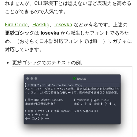
れませんが、CLI 環境下とは思えないほど表現力を高める
ことができるので人気です。
Fira Code
、
Hasklig
、
Iosevka
などが有名です。上述の
更紗ゴシック
は
Iosevka
から派生したフォントであるた
め、（おそらく日本語対応フォントでは唯一）リガチャに
対応しています。
更紗ゴシックでのテキストの例。