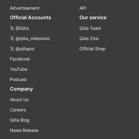
Advertisement
API
Official Accounts
Our service
@Qiita
Qiita Team
@qiita_milestone
Qiita Zine
@qiitapoi
Official Shop
Facebook
YouTube
Podcast
Company
About Us
Careers
Qiita Blog
News Release