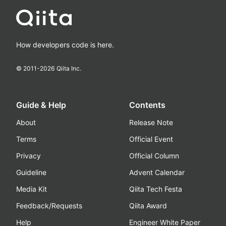
How developers code is here.
© 2011-
2026
Qiita Inc.
Guide & Help
Contents
About
Release Note
Terms
Official Event
Privacy
Official Column
Guideline
Advent Calendar
Media Kit
Qiita Tech Festa
Feedback/Requests
Qiita Award
Help
Engineer White Paper