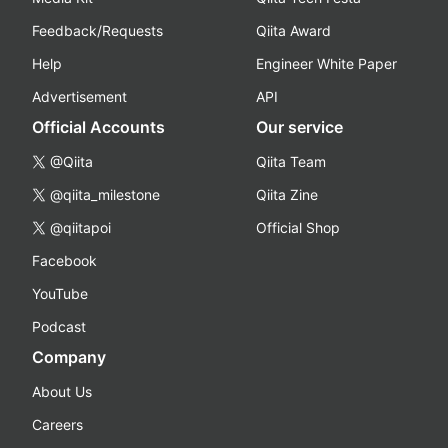
Feedback/Requests
Qiita Award
Help
Engineer White Paper
Advertisement
API
Official Accounts
Our service
@Qiita
Qiita Team
@qiita_milestone
Qiita Zine
@qiitapoi
Official Shop
Facebook
YouTube
Podcast
Company
About Us
Careers