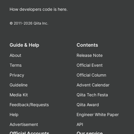
How developers code is here.
© 2011-
2026
Qiita Inc.
Guide & Help
Contents
About
Release Note
Terms
Official Event
Privacy
Official Column
Guideline
Advent Calendar
Media Kit
Qiita Tech Festa
Feedback/Requests
Qiita Award
Help
Engineer White Paper
Advertisement
API
Official Accounts
Our service