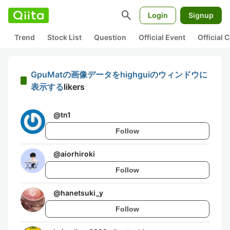
search
Login
Signup
Trend
Stock List
Question
Official Event
Official
GpuMatの画像データをhighguiのウィンドウに
表示する
likers
@
tn1
Follow
@
aiorhiroki
Follow
@
hanetsuki_y
Follow