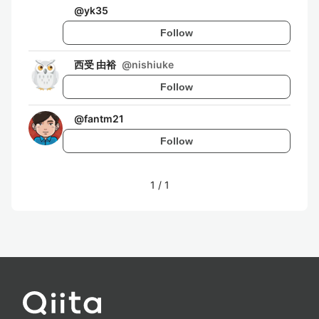
@
yk35
Follow
西受 由裕
@
nishiuke
Follow
@
fantm21
Follow
1
/
1