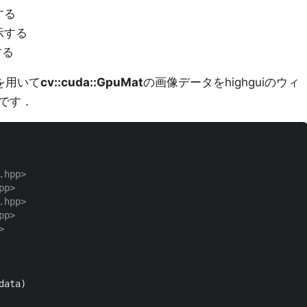
する
表示する
する
を用いて
cv::cuda::GpuMat
の画像データをhighguiのウィ
です．
hpp>

p>

hpp>

p>

data
)