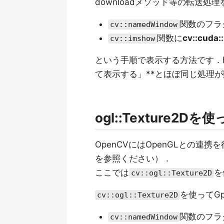
downloadメソッド等の転送
関数のフラ
cv::namedWindow
関数に
cv::cuda
cv::imshow
という手順で表示する方法です．high
て表示する」**とほぼ同じ処理
ogl::Texture2D
OpenCVにはOpenGLとの連
を参照ください）．
ここでは
を
cv::ogl::Texture2D
を使ってG
cv::ogl::Texture2D
関数のフラ
cv::namedWindow