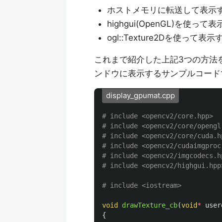
ホストメモリに転送して表示
highgui(OpenGL)を使って
ogl::Texture2Dを使って表示
これまで紹介した上記3つの方法
ンドウに表示するサンプルコード
display_gpumat.cpp
# include <opencv2/core.hpp>

# include <opencv2/core/opengl.
# include <opencv2/core/cuda.hp
# include <opencv2/cudaimgproc.
# include <opencv2/imgcodecs.hp
void
drawTexture_cb
(
void
*
user
{