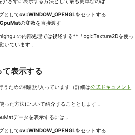
処理を介さずに表示する方法として最も簡単なのは
グとして
cv::WINDOW_OPENGL
をセットする
::GpuMat
の変数を直接渡す
guiの内部処理では後述する**「ogl::Texture2Dを使っ
が動いています．
を使って表示する
携を行うための機能が入っています（詳細は
公式ドキュメント
使った方法について紹介することとします．
puMatデータを表示するには，
グとして
cv::WINDOW_OPENGL
をセットする