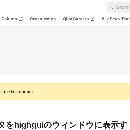
search
open_in_new
open_in_new
al Column
Organization
Qiita Careers
AI x Dev x Tea
ince last update.
タをhighguiのウィンドウに表示す