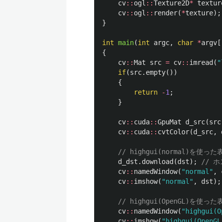
cv
::
ogl
::
Texture2D
*
textur
cv
::
ogl
::
render
(
*
texture
);
}
int
main
(
int
argc
,
char
*
argv
[
{
cv
::
Mat
src
=
cv
::
imread
(
"
if
(
src
.
empty
())
{
return
-
1
;
}
cv
::
cuda
::
GpuMat
d_src
(
src
cv
::
cuda
::
cvtColor
(
d_src
,
// highgui(normal)を使った
d_dst
.
download
(
dst
);
// 
cv
::
namedWindow
(
"normal"
,
cv
::
imshow
(
"normal"
,
dst
);
// highgui(OpenGL)を使った
cv
::
namedWindow
(
"highgui(O
cv
::
imshow
(
"highgui(OpenGL