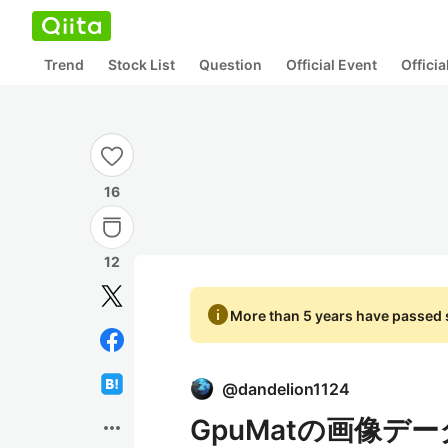
Trend
Stock List
Question
Official Event
Offici
16
12
info
More than 5 years have passed s
@
dandelion1124
GpuMatの画像デー
more_horiz