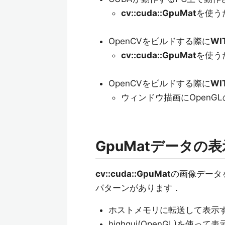
cv::cuda::GpuMat
を使う
OpenCVをビルドする際に
WI
cv::cuda::GpuMat
を使う
OpenCVをビルドする際に
WI
ウィンドウ描画にOpenG
GpuMatデータの
cv::cuda::GpuMat
の画像データを
パターンがあります．
ホストメモリに転送して表示
highgui(OpenGL)を使って