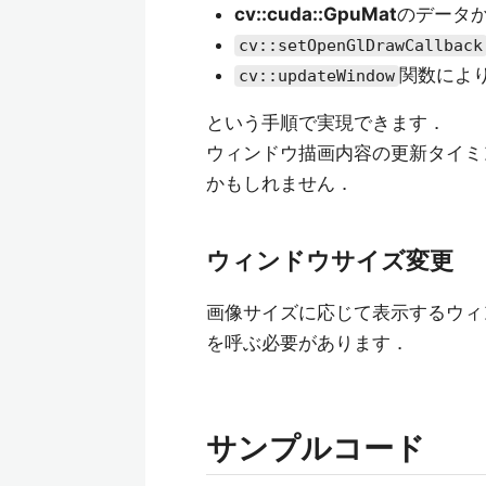
cv::cuda::GpuMat
のデータ
cv::setOpenGlDrawCallback
関数によ
cv::updateWindow
という手順で実現できます．
ウィンドウ描画内容の更新タイミ
かもしれません．
ウィンドウサイズ変更
画像サイズに応じて表示するウィ
を呼ぶ必要があります．
サンプルコード