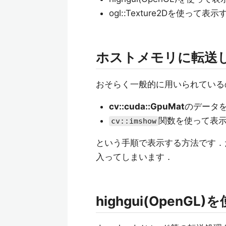
ogl::Texture2Dを使って表示
ホストメモリに転送
おそらく一般的に用いられている
cv::cuda::GpuMat
のデータ
関数を使って表
cv::imshow
という手順で表示する方法です．
入ってしまいます．
highgui(OpenG