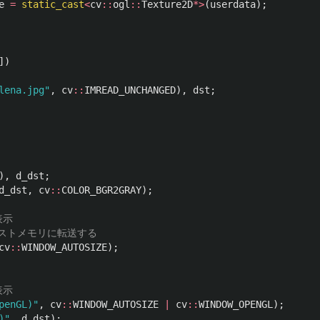
e
=
static_cast
<
cv
::
ogl
::
Texture2D
*>
(
userdata
);
])
lena.jpg"
,
cv
::
IMREAD_UNCHANGED
),
dst
;
),
d_dst
;
d_dst
,
cv
::
COLOR_BGR2GRAY
);
表示
ホストメモリに転送する
cv
::
WINDOW_AUTOSIZE
);
表示
penGL)"
,
cv
::
WINDOW_AUTOSIZE
|
cv
::
WINDOW_OPENGL
);
)"
,
d_dst
);