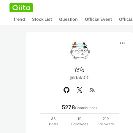
Trend
Stock List
Question
Official Event
Offici
more_horiz
だら
@dala00
rss_feed
5278
Contributions
33
10
219
Posts
Followees
Followers