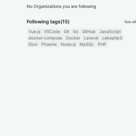
No Organizations you are following
Following tags
(15)
See all
Vue.js
VSCode
Git
Go
GitHub
JavaScript
docker-compose
Docker
Laravel
cakephp3
Elixir
Phoenix
Node.js
MySQL
PHP