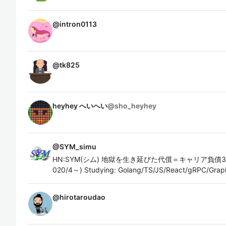
@
intron0113
@
tk825
heyhey へいへい
@
sho_heyhey
@
SYM_simu
HN:SYM(シム) 地獄を生き延びた代償＝キャリア負債3
020/4～) Studying: Golang/TS/JS/React/gRPC/Gra
@
hirotaroudao