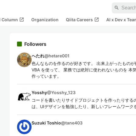
search
open_in_new
open_in_new
al Column
Organization
Qiita Careers
AI x Dev x Tea
Followers
へたれ
@
hetare001
色んなものを作るのが好きです。 出来上がったものが役に
VBA を使って、 業務では絶対に使われないものを 
作っています。
Yosshy
@
Yosshy_123
コードを書いたりサイドプロジェクトを作ったりする
は、UIデザインを勉強したり、新しいフレームワーク
Suzuki Toshio
@
tane403