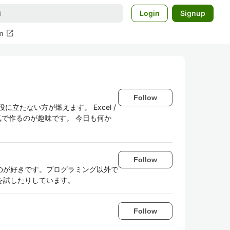
Login
Signup
open_in_new
m
Follow
立たない方が燃えます。 Excel /
本気で作るのが趣味です。 今日も何か
Follow
のが好きです。プログラミング以外で
を試したりしています。
Follow