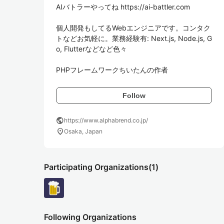
AIバトラーやってね https://ai-battler.com

個人開発もしてるWebエンジニアです。コンタク
トなどお気軽に。業務経験有: Next.js, Node.js, G
o, Flutterなどなど色々

PHPフレームワークちいたんの作者
Follow
public
https://www.alphabrend.co.jp/
location_on
Osaka, Japan
Participating Organizations
(1)
Following Organizations