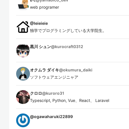
web programer
@
Ieieieie
独学でプログラミングしている大学院生。
黒川 シュン
@
kurocraft0312
オクムラ ダイキ
@
okumura_daiki
ソフトウェアエンジニャア
クロロ
@
kuroro31
Typescript, Python, Vue、React、 Laravel
@
ogawaharuki22899