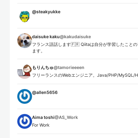
@
steakyukke
daisuke kaku
@
kakudaisuke
フランス語話します🇫🇷 Qiitaは自分が学習した
ます。
もりんちゅ
@
tamorieeeen
フリーランスのWebエンジニア。Java/PHP/MySQL/HTML/C
@
allen5656
Aima toshi
@
AS_Work
For Work