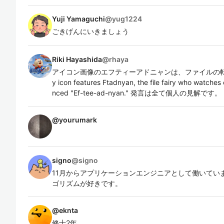
Yuji Yamaguchi
@
yug1224
ごきげんにいきましょう
Riki Hayashida
@
rhaya
アイコン画像のエフティーアドニャンは、ファイルの
y icon features Ftadnyan, the file fairy who watches o
nced "Ef-tee-ad-nyan." 発言は全て個人の見解です。
@
yourumark
signo
@
signo
11月からアプリケーションエンジニアとして働いていま
ゴリズムが好きです。
@
eknta
修士2年