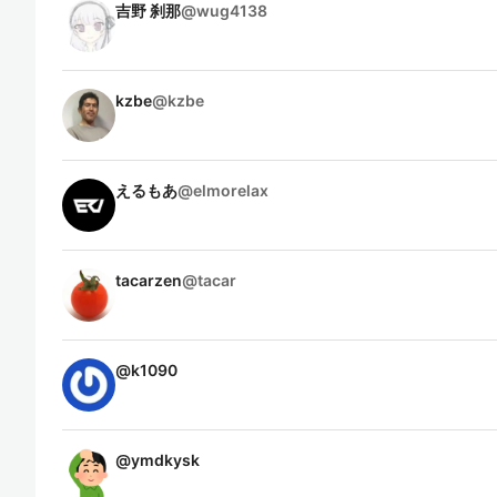
吉野 刹那
@
wug4138
kzbe
@
kzbe
えるもあ
@
elmorelax
tacarzen
@
tacar
@
k1090
@
ymdkysk