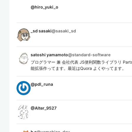
@
hiro_yuki_o
_sd sasaki
@
sasaki_sd
satoshi yamamoto
@
standard-software
プログラマー 兼 会社代表 JS便利関数ライブラリ Parts.j
能拡張作ってます。最近はQuora よくやってます。
@
pdl_runa
@
Alter_9527
b c
@
yamabico_dev