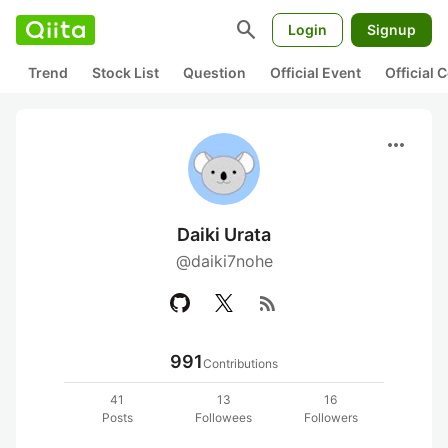
search
Login
Signup
Trend
Stock List
Question
Official Event
Official
more_horiz
Daiki Urata
@daiki7nohe
rss_feed
991
Contributions
41
13
16
Posts
Followees
Followers