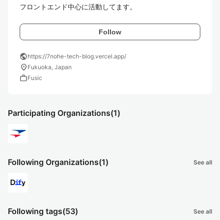
フロントエンド中心に活動してます。
Follow
public
https://7nohe-tech-blog.vercel.app/
location_on
Fukuoka, Japan
work
Fusic
Participating Organizations
(1)
Following Organizations
(1)
See all
Following tags
(53)
See all