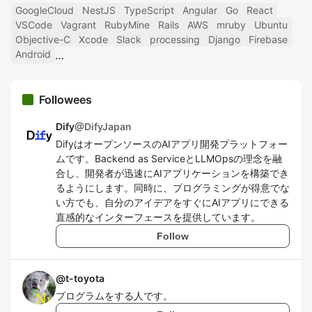
GoogleCloud
NestJS
TypeScript
Angular
Go
React
VSCode
Vagrant
RubyMine
Rails
AWS
mruby
Ubuntu
Objective-C
Xcode
Slack
processing
Django
Firebase
Android
Followees
Dify
@
DifyJapan
DifyはオープンソースのAIアプリ開発プラットフォー
ムです。Backend as ServiceとLLMOpsの理念を融
合し、開発者が迅速にAIアプリケーションを構築でき
るようにします。同時に、プログラミングが得意でな
い方でも、自分のアイデアをすぐにAIアプリにできる
直感的なインターフェースを提供しています。
Follow
@
t-toyota
プログラムをする人です。