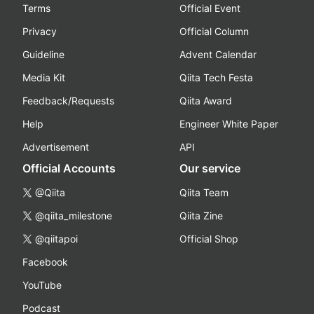
Terms
Official Event
Privacy
Official Column
Guideline
Advent Calendar
Media Kit
Qiita Tech Festa
Feedback/Requests
Qiita Award
Help
Engineer White Paper
Advertisement
API
Official Accounts
Our service
@Qiita
Qiita Team
@qiita_milestone
Qiita Zine
@qiitapoi
Official Shop
Facebook
YouTube
Podcast