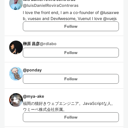
@
luisDanielRoviraContreras
I love the front end, I am a co-founder of @lusaxwe
b, vuesax and DevAwesome, Vuenut I love @vuejs
Follow
榊原 昌彦
@
rdlabo
Follow
@
ponday
Follow
@
mya-ake
福岡の猫好きウェブエンジニア。JavaScriptな人。
ウミーベ株式会社所属。
Follow