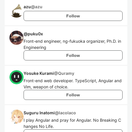
azu
@
azu
Follow
@
puku0x
Front-end engineer, ng-fukuoka organizer, Ph.D. in
Engineering
Follow
Yosuke Kurami
@
Quramy
Front-end web developer. TypeScript, Angular and
Vim, weapon of choice.
Follow
Suguru Inatomi
@
lacolaco
I play Angular and pray for Angular. No Breaking C
hanges No Life.