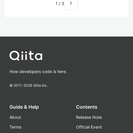
navigate_next
1
/
3
How developers code is here.
© 2011-
2026
Qiita Inc.
Guide & Help
Contents
About
Release Note
Terms
Official Event