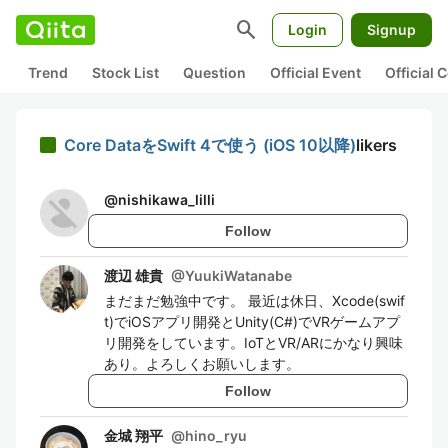
search
Login
Signup
Trend
Stock List
Question
Official Event
Official
Core DataをSwift 4で使う (iOS 10以降)
likers
@
nishikawa_lilli
Follow
渡辺 雄貴
@
YuukiWatanabe
まだまだ勉強中です。 最近は休日、Xcode(swif
t)でiOSアプリ開発とUnity(C#)でVRゲームアプ
リ開発をしています。IoTとVR/ARにかなり興味
あり。よろしくお願いします。
Follow
金城 翔平
@
hino_ryu