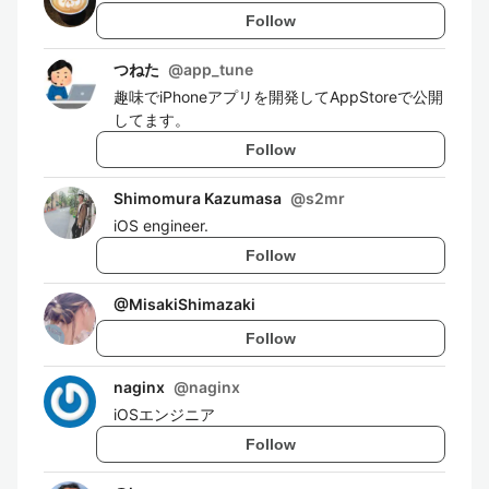
Follow
つねた
@
app_tune
趣味でiPhoneアプリを開発してAppStoreで公開
してます。
Follow
Shimomura Kazumasa
@
s2mr
iOS engineer.
Follow
@
MisakiShimazaki
Follow
naginx
@
naginx
iOSエンジニア
Follow