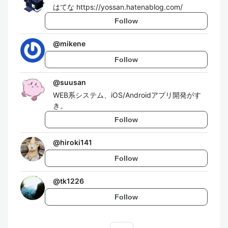
はてな https://yossan.hatenablog.com/
Follow
@
mikene
Follow
@
suusan
WEB系システム、iOS/Androidアプリ開発がす
き。
Follow
@
hiroki141
Follow
@
tk1226
Follow