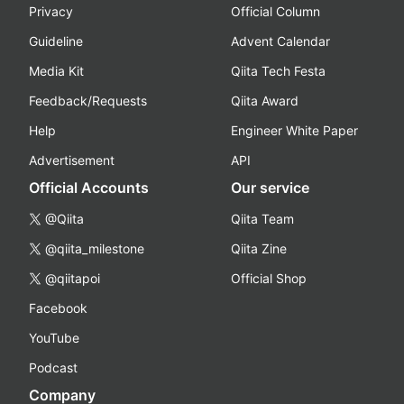
Privacy
Official Column
Guideline
Advent Calendar
Media Kit
Qiita Tech Festa
Feedback/Requests
Qiita Award
Help
Engineer White Paper
Advertisement
API
Official Accounts
Our service
@Qiita
Qiita Team
@qiita_milestone
Qiita Zine
@qiitapoi
Official Shop
Facebook
YouTube
Podcast
Company