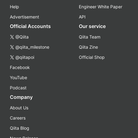
Help
Engineer White Paper
Advertisement
API
Official Accounts
Our service
@Qiita
Qiita Team
@qiita_milestone
Qiita Zine
@qiitapoi
Official Shop
Facebook
YouTube
Podcast
Company
About Us
Careers
Qiita Blog