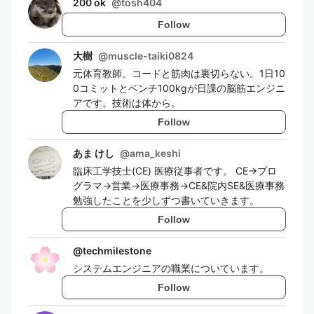
200 ok
@
tosh404
Follow
大樹
@
muscle-taiki0824
元体育教師。コードと筋肉は裏切らない。1日10
0コミットとベンチ100kgが日課の脳筋エンジニ
アです。技術は体から。
Follow
あま けし
@
ama_keshi
臨床工学技士(CE) 医療従事者です。 CE→プロ
グラマ→営業→医療事務→CE&院内SE&医療事務
勉強したことを少しずつ書いていきます。
Follow
@
techmilestone
システムエンジニアの職業についています。
Follow