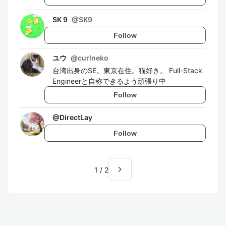
SK 9
@
SK9
Follow
ユウ
@
curlneko
台湾出身のSE。東京在住。猫好き。 Full-Stack
Engineerと自称できるよう頑張り中
Follow
@
DirectLay
Follow
navigate_next
1
/
2