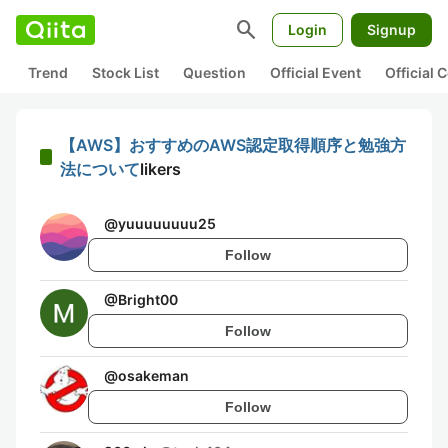
search
Login
Signup
Trend
Stock List
Question
Official Event
Official
【AWS】おすすめのAWS認定取得順序と勉強方
法について
likers
@
yuuuuuuuu25
Follow
@
Bright00
Follow
@
osakeman
Follow