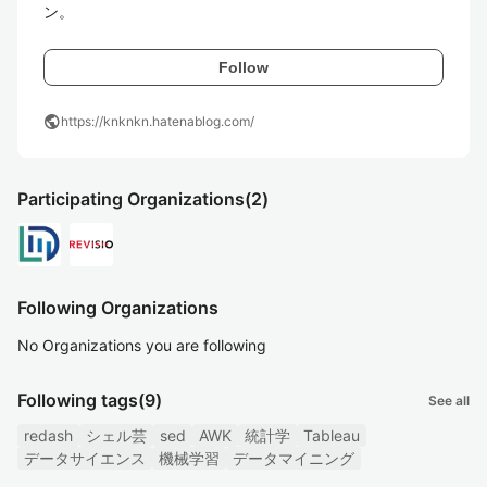
ン。
Follow
public
https://knknkn.hatenablog.com/
Participating Organizations
(2)
Following Organizations
No Organizations you are following
Following tags
(9)
See all
redash
シェル芸
sed
AWK
統計学
Tableau
データサイエンス
機械学習
データマイニング