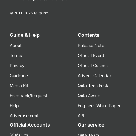
© 2011-
2026
Qiita Inc.
Guide & Help
Contents
About
Release Note
Terms
Official Event
Privacy
Official Column
Guideline
Advent Calendar
Media Kit
Qiita Tech Festa
Feedback/Requests
Qiita Award
Help
Engineer White Paper
Advertisement
API
Official Accounts
Our service
@Qiita
Qiita Team