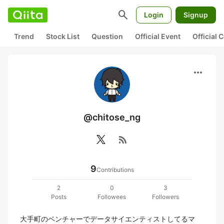
search
Login
Signup
Trend
Stock List
Question
Official Event
Official
more_horiz
@chitose_ng
rss_feed
9
Contributions
2
0
3
Posts
Followees
Followers
大手町のベンチャーでデータサイエンティストしてるマ