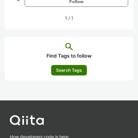
Follow
1
/
1
search
Find Tags to follow
Search Tags
How developers code is here.