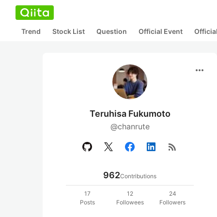
Trend
Stock List
Question
Official Event
Offici
more_horiz
Teruhisa Fukumoto
@chanrute
rss_feed
962
Contributions
17
12
24
Posts
Followees
Followers