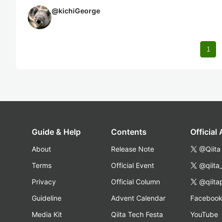
@
kichiGeorge
1
Guide & Help
Contents
Official
About
Release Note
@Qiita
Terms
Official Event
@qiita
Privacy
Official Column
@qiita
Guideline
Advent Calendar
Faceboo
Media Kit
Qiita Tech Festa
YouTube