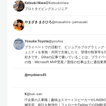
Katsuki Niwa
@
Katsukiniwa
プロトタイピングエンジニア
やまざき まさひろ
@
masahiro-yamazaki
Yosuke Toyota
@
youtoy
プライベートでの活動で、ビジュアルプログラミング・
ュニティを単独・共同で主催したり、登壇や執筆等を
好きです。Qiitaの記事で書いていることは、プライ
の他：Microsoft MVP受賞／普段の仕事は主に通信業
@
mydears45
K
@
sai-san
IT企業の人事職｜趣味はスマートスピーカーやLINEBO
械学習、統計を勉強中｜フォローやTwitterでのDM歓