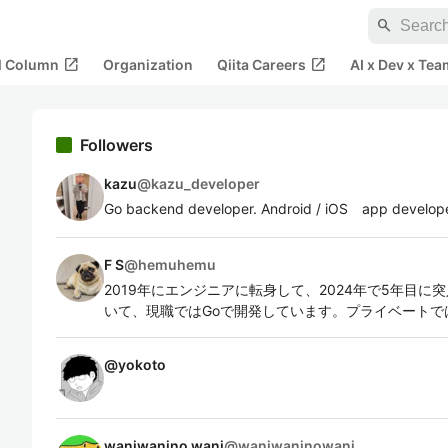
search
open_in_new
open_in_new
al Column
Organization
Qiita Careers
AI x Dev x Tea
Followers
kazu
@
kazu_developer
Go backend developer. Android / iOS app develope
F S
@
hemuhemu
2019年にエンジニアに転身して、2024年で5年目に突入
いて、現職ではGoで開発しています。プライベートではN
@
yokoto
waniwanino wani
@
waniwaninowani