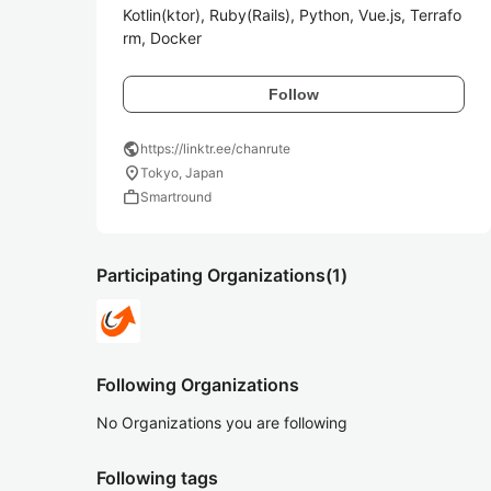
Kotlin(ktor), Ruby(Rails), Python, Vue.js, Terrafo
rm, Docker
Follow
public
https://linktr.ee/chanrute
location_on
Tokyo, Japan
work
Smartround
Participating Organizations
(1)
Following Organizations
No Organizations you are following
Following tags