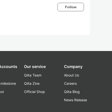
Follow
 Accounts
Our service
Company
Qiita Team
About Us
_milestone
Qiita Zine
Careers
poi
Official Shop
Qiita Blog
k
News Release