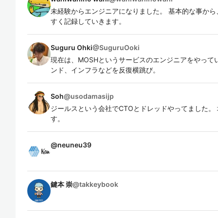
未経験からエンジニアになりました。 基本的な事から
すく記録していきます。
Suguru Ohki
@
SuguruOoki
現在は、MOSHというサービスのエンジニアをやって
ンド、インフラなどを反復横跳び。
Soh
@
usodamasijp
ジールスという会社でCTOとドレッドやってました。
す。
@
neuneu39
鍵本 崇
@
takkeybook