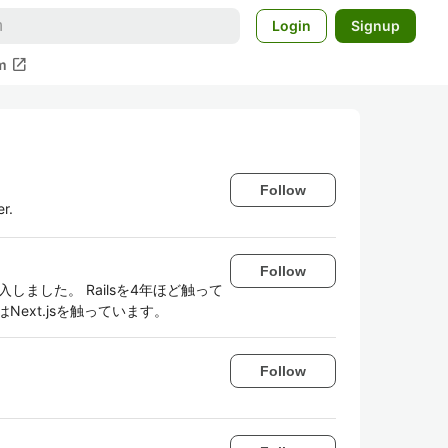
Login
Signup
open_in_new
m
Follow
r.
Follow
しました。 Railsを4年ほど触って
ext.jsを触っています。
Follow