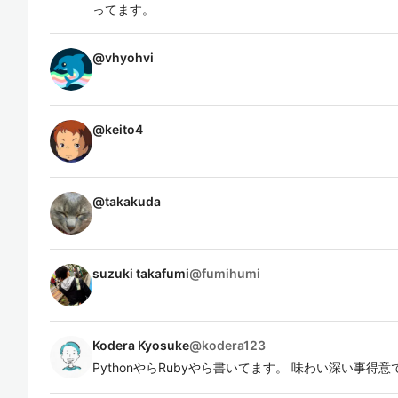
ってます。
@
vhyohvi
@
keito4
@
takakuda
suzuki takafumi
@
fumihumi
Kodera Kyosuke
@
kodera123
PythonやらRubyやら書いてます。 味わい深い事得意