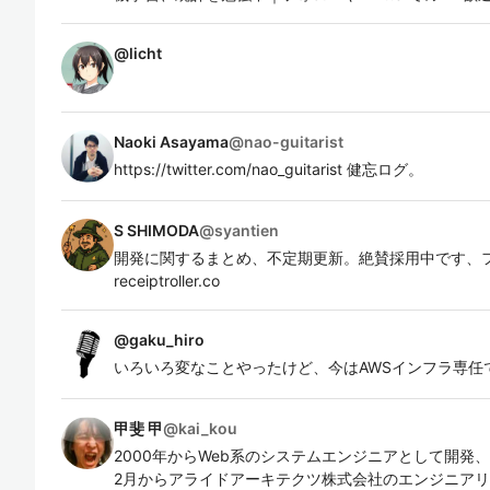
@
licht
Naoki Asayama
@
nao-guitarist
https://twitter.com/nao_guitarist 健忘ログ。
S SHIMODA
@
syantien
開発に関するまとめ、不定期更新。絶賛採用中です、フルリモー
receiptroller.co
@
gaku_hiro
いろいろ変なことやったけど、今はAWSインフラ専任
甲斐 甲
@
kai_kou
2000年からWeb系のシステムエンジニアとして開発
2月からアライドアーキテクツ株式会社のエンジニア