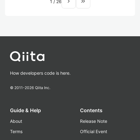
navigate_next
keyboard_double_arrow_right
1
/
26
How developers code is here.
© 2011-
2026
Qiita Inc.
Guide & Help
Contents
About
Release Note
Terms
Official Event