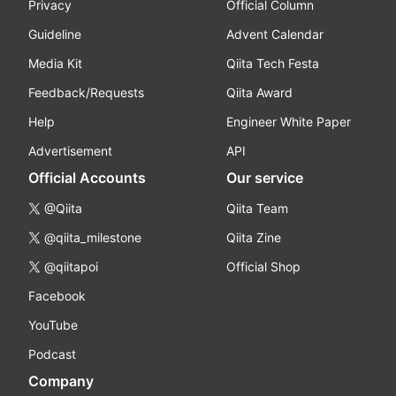
Privacy
Official Column
Guideline
Advent Calendar
Media Kit
Qiita Tech Festa
Feedback/Requests
Qiita Award
Help
Engineer White Paper
Advertisement
API
Official Accounts
Our service
@Qiita
Qiita Team
@qiita_milestone
Qiita Zine
@qiitapoi
Official Shop
Facebook
YouTube
Podcast
Company