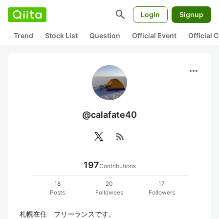
search
Login
Signup
Trend
Stock List
Question
Official Event
Official
more_horiz
@calafate40
rss_feed
197
Contributions
18
20
17
Posts
Followees
Followers
札幌在住　フリーランスです。
