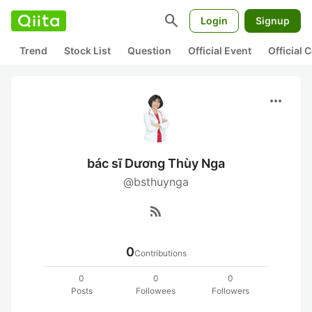
search
Login
Signup
Trend
Stock List
Question
Official Event
Official
more_horiz
bác sĩ Dương Thùy Nga
@bsthuynga
rss_feed
0
Contributions
0
0
0
Posts
Followees
Followers