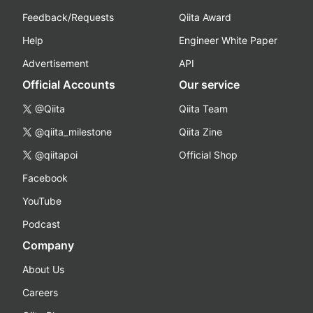
Feedback/Requests
Qiita Award
Help
Engineer White Paper
Advertisement
API
Official Accounts
Our service
@Qiita
Qiita Team
@qiita_milestone
Qiita Zine
@qiitapoi
Official Shop
Facebook
YouTube
Podcast
Company
About Us
Careers