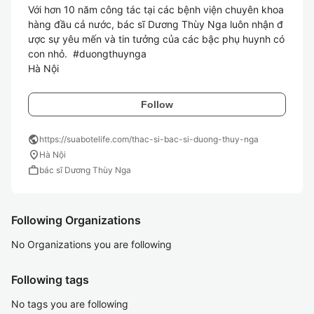
Với hơn 10 năm công tác tại các bệnh viện chuyên khoa 
hàng đầu cả nước, bác sĩ Dương Thùy Nga luôn nhận đ
ược sự yêu mến và tin tưởng của các bậc phụ huynh có 
con nhỏ.  #duongthuynga

Follow
public
https://suabotelife.com/thac-si-bac-si-duong-thuy-nga
location_on
Hà Nội
work
bác sĩ Dương Thùy Nga
Following Organizations
No Organizations you are following
Following tags
No tags you are following