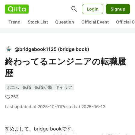
search
Login
Signup
Trend
Stock List
Question
Official Event
Official
@
bridgebook1125
(
bridge book
)
終わってるエンジニアの転職履
歴
ポエム
転職
転職活動
キャリア
252
Last updated at
2025-10-01
Posted at
2025-06-12
初めまして、bridge bookです。