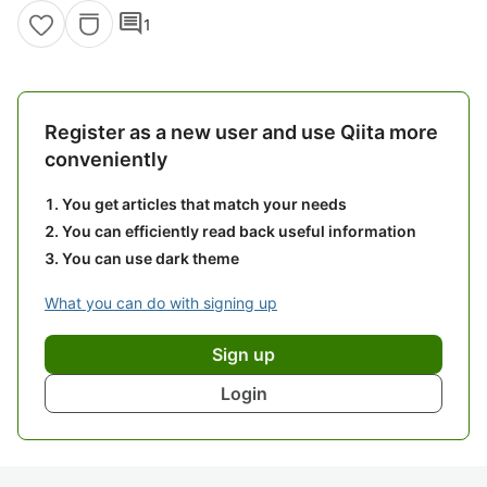
comment
1
Register as a new user and use Qiita more
conveniently
You get articles that match your needs
You can efficiently read back useful information
You can use dark theme
What you can do with signing up
Sign up
Login