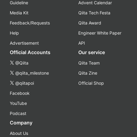
Guideline
Advent Calendar
Media Kit
Qiita Tech Festa
Feedback/Requests
Qiita Award
Help
Engineer White Paper
Advertisement
API
Official Accounts
Our service
@Qiita
Qiita Team
@qiita_milestone
Qiita Zine
@qiitapoi
Official Shop
Facebook
YouTube
Podcast
Company
About Us