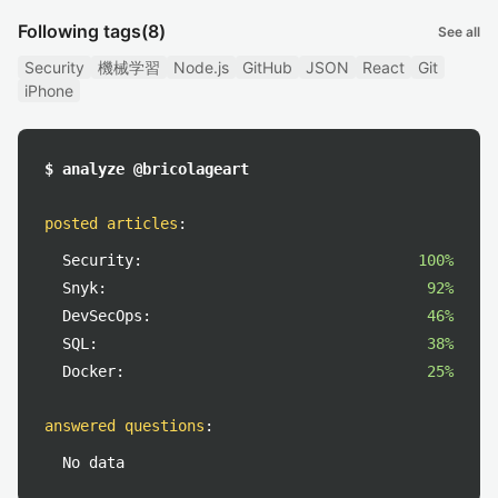
Following tags
(8)
See all
Security
機械学習
Node.js
GitHub
JSON
React
Git
iPhone
$ analyze @bricolageart
posted articles
:
Security:
100%
Snyk:
92%
DevSecOps:
46%
SQL:
38%
Docker:
25%
answered questions
:
No data