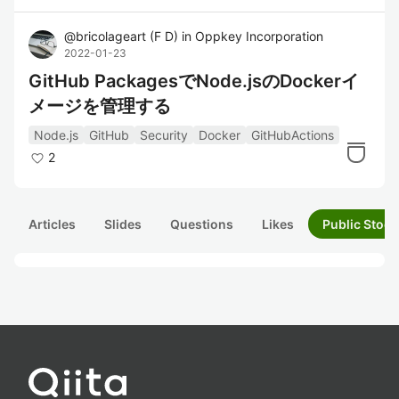
@
bricolageart
(
F D
)
in
Oppkey Incorporation
2022-01-23
GitHub PackagesでNode.jsのDockerイ
メージを管理する
Node.js
GitHub
Security
Docker
GitHubActions
2
Articles
Slides
Questions
Likes
Public Stock