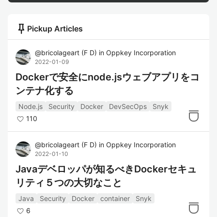
push_pin
Pickup Articles
@
bricolageart
(
F D
)
in
Oppkey Incorporation
2022-01-09
Dockerで安全にnode.jsウェブアプリをコ
ンテナ化する
Node.js
Security
Docker
DevSecOps
Snyk
110
@
bricolageart
(
F D
)
in
Oppkey Incorporation
2022-01-10
Javaデベロッパが知るべきDockerセキュ
リティ５つの大切なこと
Java
Security
Docker
container
Snyk
6