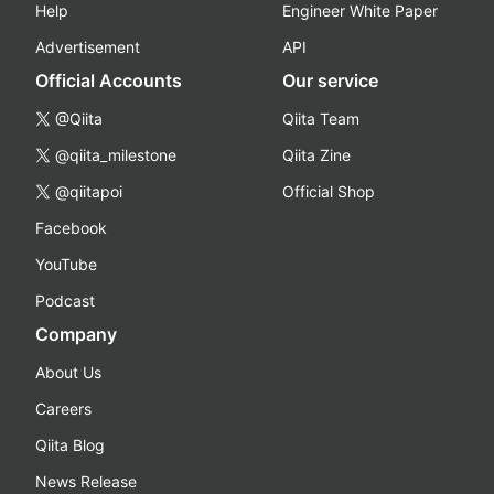
Help
Engineer White Paper
Advertisement
API
Official Accounts
Our service
@Qiita
Qiita Team
@qiita_milestone
Qiita Zine
@qiitapoi
Official Shop
Facebook
YouTube
Podcast
Company
About Us
Careers
Qiita Blog
News Release