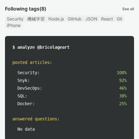
Following tags
(8)
See all
Security
機械学習
Node.js
GitHub
JSON
React
Git
iPhone
$ analyze @bricolageart
posted articles
:
Security:
100%
Snyk:
92%
DevSecOps:
46%
SQL:
38%
Docker:
25%
answered questions
:
No data