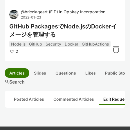
@
bricolageart
(
F D
)
in
Oppkey Incorporation
2022-01-23
GitHub PackagesでNode.jsのDockerイ
メージを管理する
Node.js
GitHub
Security
Docker
GitHubActions
2
Articles
Slides
Questions
Likes
Public Stock
search
Search
Posted Articles
Commented Articles
Edit Request