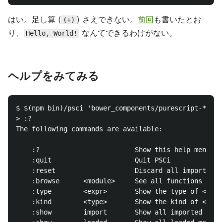
はい。足し算 (
) さえできない。
前回
も書いたとお
(+)
り、
なんてできるわけがない。
Hello, World!
ヘルプをみてみる
$ $(npm bin)/psci 'bower_components/purescript-*/src
> :?

The following commands are available:

    :?                        Show this help menu

    :quit                     Quit PSCi

    :reset                    Discard all imported m
    :browse      <module>     See all functions in <
    :type        <expr>       Show the type of <expr
    :kind        <type>       Show the kind of <type
    :show        import       Show all imported modu