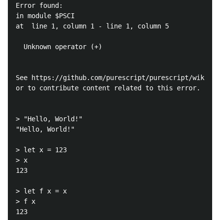
Error found:

in module $PSCI

at  line 1, column 1 - line 1, column 5

  Unknown operator (+)

See https://github.com/purescript/purescript/wiki/Er
or to contribute content related to this error.

> "Hello, World!"

"Hello, World!"

> let x = 123

> x

123

> let f x = x

> f x
