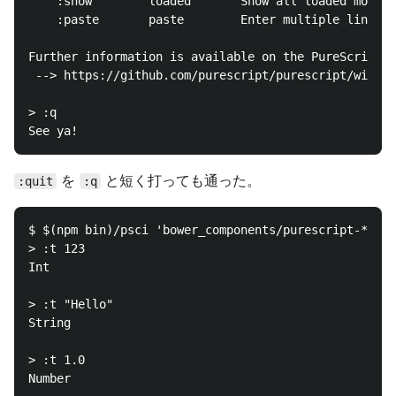
    :show        loaded       Show all loaded module
    :paste       paste        Enter multiple lines, 
Further information is available on the PureScript w
 --> https://github.com/purescript/purescript/wiki/p
> :q

を
と短く打っても通った。
:quit
:q
$ $(npm bin)/psci 'bower_components/purescript-*/src
> :t 123

Int

> :t "Hello"

String

> :t 1.0

Number
