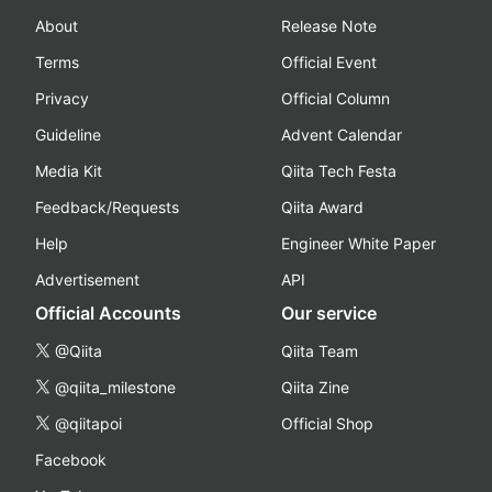
About
Release Note
Terms
Official Event
Privacy
Official Column
Guideline
Advent Calendar
Media Kit
Qiita Tech Festa
Feedback/Requests
Qiita Award
Help
Engineer White Paper
Advertisement
API
Official Accounts
Our service
@Qiita
Qiita Team
@qiita_milestone
Qiita Zine
@qiitapoi
Official Shop
Facebook