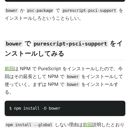
か
で
を
bower
psc-package
purescript-psci-support
インストールしろということらしい。
で
をイ
bower
purescript-psci-support
ンストールしてみる
前回
は NPM で PureScript をインストールしたので、今
回はその延長として NPM で
をインストールして
bower
使っていく。まずは NPM で
をインストールす
bower
る。
しない理由は
前回
説明したとおり
npm install --global