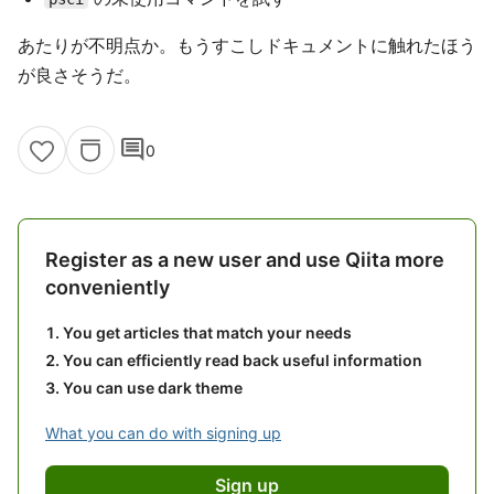
あたりが不明点か。もうすこしドキュメントに触れたほう
が良さそうだ。
comment
0
Register as a new user and use Qiita more
conveniently
You get articles that match your needs
You can efficiently read back useful information
You can use dark theme
What you can do with signing up
Sign up