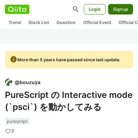
search
Login
Signup
Trend
Stock List
Question
Official Event
Official
info
More than 5 years have passed since last update.
@
bouzuya
PureScript の Interactive mode
(`psci`) を動かしてみる
purescript
3