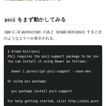
をまず動かしてみる
psci
のあと
すると次
npm i -D purescript
$(npm bin)/psci
のようなエラーが表示される。
$ $(npm bin)/psci

PSCi requires the psci-support package to be install
You can install it using Bower as follows:

  bower i purescript-psci-support --save-dev

Or using psc-package:

  psc-package install psci-support
