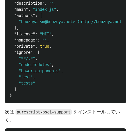
"description"
:
""
,
"main"
:
"index.js"
,
"authors"
:
[
"bouzuya <m@bouzuya.net> (http://bouzuya.net/)"
],
"license"
:
"MIT"
,
"homepage"
:
""
,
"private"
:
true
,
"ignore"
:
[
"**/.*"
,
"node_modules"
,
"bower_components"
,
"test"
,
"tests"
]
}
次は
をインストールしてい
purescript-psci-support
く。