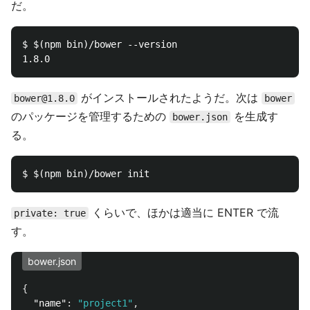
だ。
$ $(npm bin)/bower --version

がインストールされたようだ。次は
bower@1.8.0
bower
のパッケージを管理するための
を生成す
bower.json
る。
くらいで、ほかは適当に ENTER で流
private: true
す。
bower.json
{
"name"
:
"project1"
,