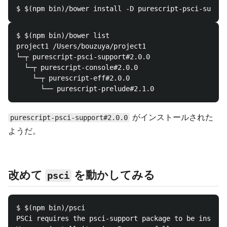
$ $(npm bin)/bower list

project1 /Users/bouzuya/project1

└─┬ purescript-psci-support#2.0.0

  └─┬ purescript-console#2.0.0

    └─┬ purescript-eff#2.0.0

がインストールされた
purescript-psci-support#2.0.0
ようだ。
改めて
を動かしてみる
psci
$ $(npm bin)/psci

PSCi requires the psci-support package to be install