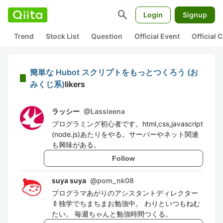
search
Login
Signup
Trend
Stock List
Question
Official Event
Official
簡単な Hubot スクリプトをもっとつくろう (お
みくじ系)
likers
ラッシー
@
Lassieena
プログラミング初心者です。html,css,javascript
(node.js)あたりをやる。サーバーやネット関連
も興味がある。
Follow
suya suya
@
pom_nk08
プログラマあがりのアシスタントディレクター
🍼独学でちまちまお勉強中。 わりといつもねむ
たい。 毎週ちゃんと勉強時間つくる。