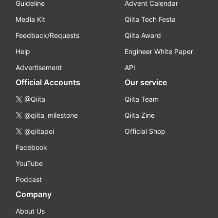
Guideline
Advent Calendar
Media Kit
Qiita Tech Festa
Feedback/Requests
Qiita Award
Help
Engineer White Paper
Advertisement
API
Official Accounts
Our service
@Qiita
Qiita Team
@qiita_milestone
Qiita Zine
@qiitapoi
Official Shop
Facebook
YouTube
Podcast
Company
About Us