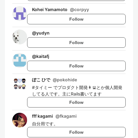
Kohei Yamamoto
@
corpyy
Follow
@
yudyn
Follow
@
kaitafj
Follow
ぽこ ひで
@
pokohide
#タイミー でプロダクト開発👨‍💻とか個人開発
してる人です。主にRails書いてます
Follow
fff kagami
@
fkagami
自分用です。
Follow