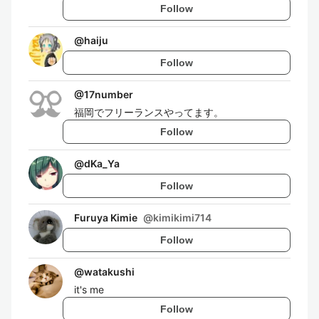
Follow
@
haiju
Follow
@
17number
福岡でフリーランスやってます。
Follow
@
dKa_Ya
Follow
Furuya Kimie
@
kimikimi714
Follow
@
watakushi
it's me
Follow