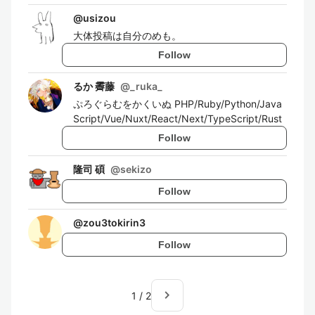
@
usizou
大体投稿は自分のめも。
Follow
るか 霽藤
@
_ruka_
ぷろぐらむをかくいぬ PHP/Ruby/Python/Java
Script/Vue/Nuxt/React/Next/TypeScript/Rust
Follow
隆司 碩
@
sekizo
Follow
@
zou3tokirin3
Follow
navigate_next
1
/
2