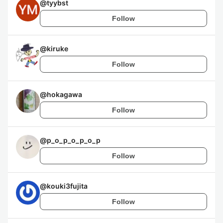
@
tyybst
Follow
@
kiruke
Follow
@
hokagawa
Follow
@
p_o_p_o_p_o_p
Follow
@
kouki3fujita
Follow