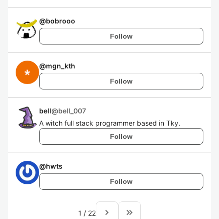
@
bobrooo
Follow
@
mgn_kth
Follow
bell
@
bell_007
A witch full stack programmer based in Tky.
Follow
@
hwts
Follow
navigate_next
keyboard_double_arrow_right
1
/
22