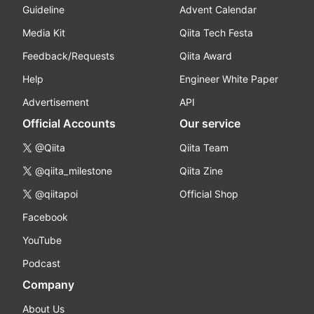
Guideline
Advent Calendar
Media Kit
Qiita Tech Festa
Feedback/Requests
Qiita Award
Help
Engineer White Paper
Advertisement
API
Official Accounts
Our service
@Qiita
Qiita Team
@qiita_milestone
Qiita Zine
@qiitapoi
Official Shop
Facebook
YouTube
Podcast
Company
About Us