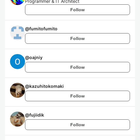
Programmer & IT Architect
Follow
@
fumitofumito
Follow
@
oajniy
Follow
@
kazuhitokomaki
Follow
@
fujiidik
Follow