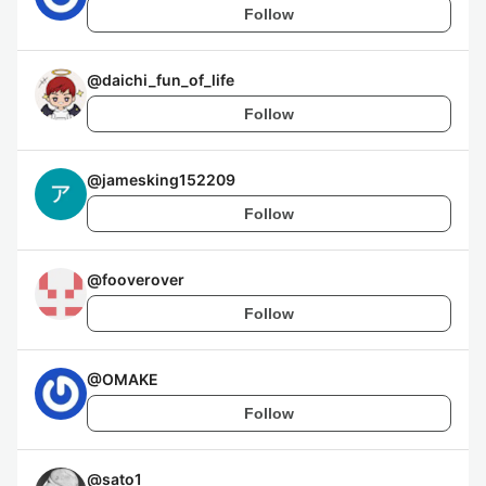
Follow
@
daichi_fun_of_life
Follow
@
jamesking152209
Follow
@
fooverover
Follow
@
OMAKE
Follow
@
sato1