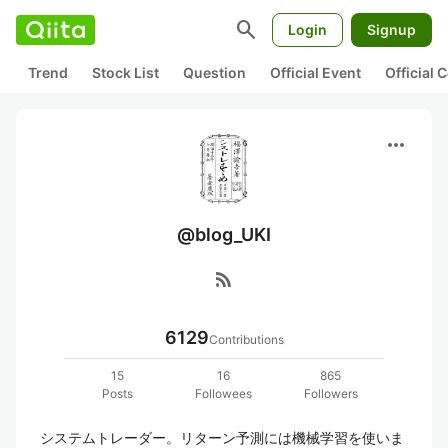
search
Login
Signup
Trend
Stock List
Question
Official Event
Official
more_horiz
@blog_UKI
rss_feed
6129
Contributions
15
16
865
Posts
Followees
Followers
システムトレーダー。リターン予測には機械学習を使いま