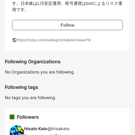
す。日本株はL/S安定運用、暗号通貨はbotによるリスク運
用です。
Follow
public
https://note.com/trading/m/mdede34eae7fd
Following Organizations
No Organizations you are following
Following tags
No tags you are following
Followers
Hisato Kato
@
hisakato