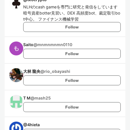
NLHのcash gameを専門に研究と発信をしています
暗号資産botter見習い。DEX 高頻度bot、裁定取引bo
t中心。 ファイナンス機械学習
Follow
Saito
@
mnmnmnmn0110
Follow
大林 龍央
@
rio_obayashi
Follow
T M
@
mash25
Follow
@
4hieta