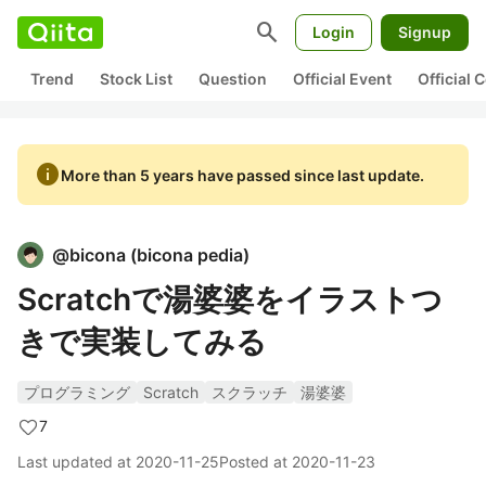
search
Login
Signup
Trend
Stock List
Question
Official Event
Official
info
More than 5 years have passed since last update.
@
bicona
(
bicona pedia
)
Scratchで湯婆婆をイラストつ
きで実装してみる
プログラミング
Scratch
スクラッチ
湯婆婆
7
Last updated at
2020-11-25
Posted at
2020-11-23