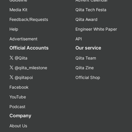
Media Kit
Qiita Tech Festa
Feedback/Requests
Qiita Award
Help
Engineer White Paper
Advertisement
API
Official Accounts
Our service
@Qiita
Qiita Team
@qiita_milestone
Qiita Zine
@qiitapoi
Official Shop
Facebook
YouTube
Podcast
Company
About Us