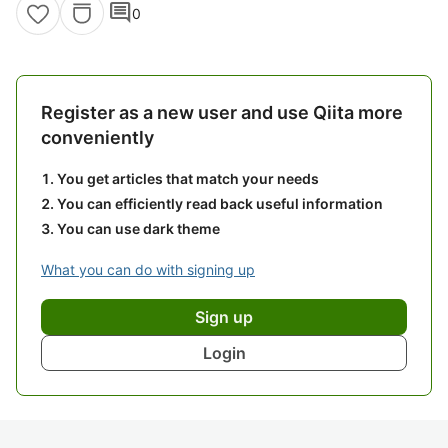
comment
0
Register as a new user and use Qiita more
conveniently
You get articles that match your needs
You can efficiently read back useful information
You can use dark theme
What you can do with signing up
Sign up
Login