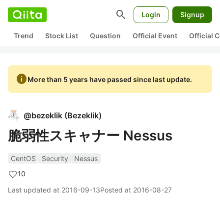
search
Login
Signup
Trend
Stock List
Question
Official Event
Official
info
More than 5 years have passed since last update.
@
bezeklik
(
Bezeklik
)
脆弱性スキャナー Nessus
CentOS
Security
Nessus
10
Last updated at
2016-09-13
Posted at
2016-08-27