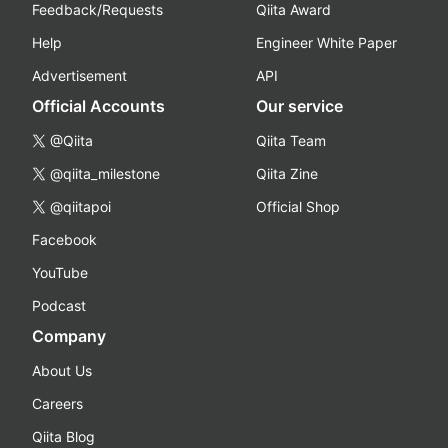
Feedback/Requests
Qiita Award
Help
Engineer White Paper
Advertisement
API
Official Accounts
Our service
@Qiita
Qiita Team
@qiita_milestone
Qiita Zine
@qiitapoi
Official Shop
Facebook
YouTube
Podcast
Company
About Us
Careers
Qiita Blog