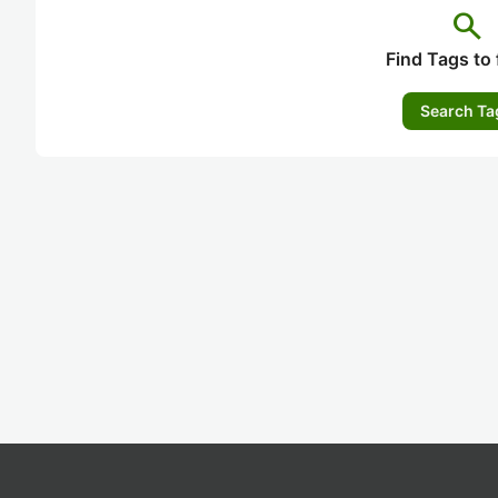
search
Find Tags to 
Search Ta