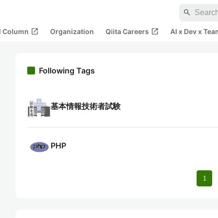
search
open_in_new
open_in_new
al Column
Organization
Qiita Careers
AI x Dev x Tea
Following Tags
基本情報技術者試験
PHP
1