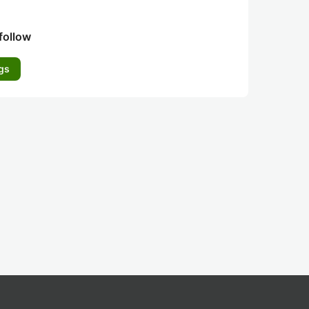
follow
gs