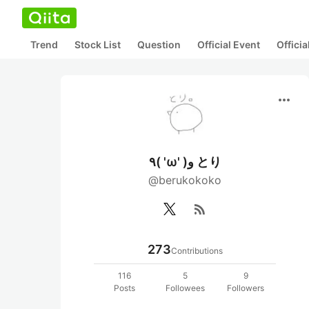
Trend
Stock List
Question
Official Event
Offici
more_horiz
٩( 'ω' )و とり
@berukokoko
rss_feed
273
Contributions
116
5
9
Posts
Followees
Followers