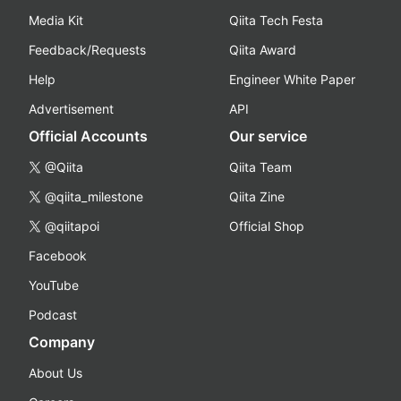
Media Kit
Qiita Tech Festa
Feedback/Requests
Qiita Award
Help
Engineer White Paper
Advertisement
API
Official Accounts
Our service
@Qiita
Qiita Team
@qiita_milestone
Qiita Zine
@qiitapoi
Official Shop
Facebook
YouTube
Podcast
Company
About Us