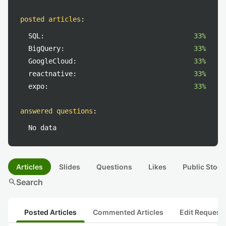
posted articles
:
SQL:
33%
BigQuery:
33%
GoogleCloud:
33%
reactnative:
33%
expo:
33%
answered questions
:
No data
Articles
Slides
Questions
Likes
Public Stock
search
Search
Posted Articles
Commented Articles
Edit Request