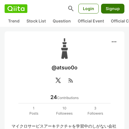
search
Login
Signup
Trend
Stock List
Question
Official Event
Official
more_horiz
@atsuo0o
rss_feed
24
Contributions
1
10
3
Posts
Followees
Followers
マイクロサービスアーキテクチャを学習中のしがない会社