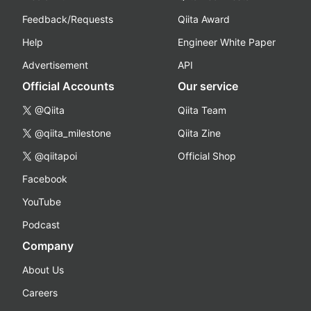
Feedback/Requests
Qiita Award
Help
Engineer White Paper
Advertisement
API
Official Accounts
Our service
@Qiita
Qiita Team
@qiita_milestone
Qiita Zine
@qiitapoi
Official Shop
Facebook
YouTube
Podcast
Company
About Us
Careers