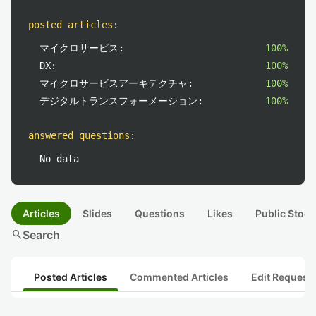
posted articles
:
マイクロサービス:
100%
DX:
100%
マイクロサービスアーキテクチャ:
100%
デジタルトランスフォーメーション:
100%
answered questions
:
No data
Articles
Slides
Questions
Likes
Public Stock
search
Search
Posted Articles
Commented Articles
Edit Request