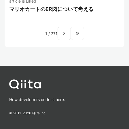
article is Liked
マリオカートのER図について考える
navigate_next
keyboard_double_arrow_right
1
/
271
How developers code is here.
© 2011-
2026
Qiita Inc.