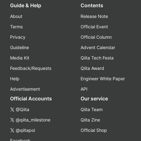
Guide & Help
Contents
About
Release Note
Terms
Official Event
Privacy
Official Column
Guideline
Advent Calendar
Media Kit
Qiita Tech Festa
Feedback/Requests
Qiita Award
Help
Engineer White Paper
Advertisement
API
Official Accounts
Our service
@Qiita
Qiita Team
@qiita_milestone
Qiita Zine
@qiitapoi
Official Shop
Facebook